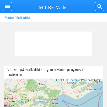
MittResVäder
Väder Halkidiki
Vädret på Halkidiki idag och väderprognos för
Halkidiki.
Leaflet
| ©
OpenStreetMap
contributors