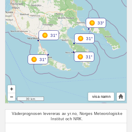
33°
31°
31°
31°
31°
+
−
visa namn
30 km
Väderprognosen levereras av yr.no, Norges Meteorologiske
Institut och NRK.