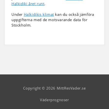
Halkidiki året runt
.
Under
Halkidikis klimat
kan du också jämföra
uppgifterna med de motsvarande data för
Stockholm.
Copyright © 2026 MittResVader.se
Väderprognoser