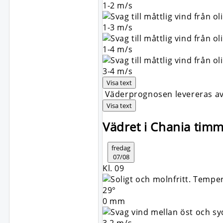
1-2
m/s
1-3
m/s
1-4
m/s
3-4
m/s
Visa text
Väderprognosen levereras av 
Visa text
Vädret i Chania tim
fredag
07/08
Kl. 09
29°
0 mm