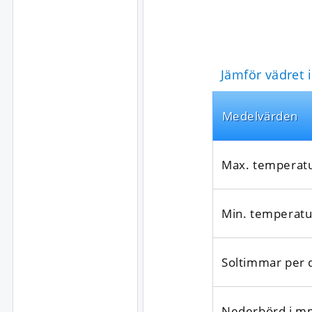
Jämför vädret 
Medel­värden
Max. temperat
Min. temperatu
Soltimmar per 
Nederbörd i m