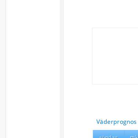
Väderprognos 
söndag
må