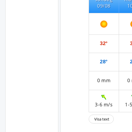
09/08
1
32°
28°
0
mm
0
3-6
m/s
1-
Visa text