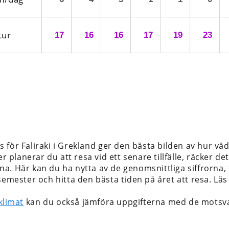
tur
17
16
16
17
19
23
 för Faliraki i Grekland
ger den bästa bilden av hur väd
er planerar du att resa vid ett senare tillfälle, räcker d
. Här kan du ha nytta av de genomsnittliga siffrorna, för
 semester och hitta den bästa tiden på året att resa. L
 klimat
kan du också jämföra uppgifterna med de motsva