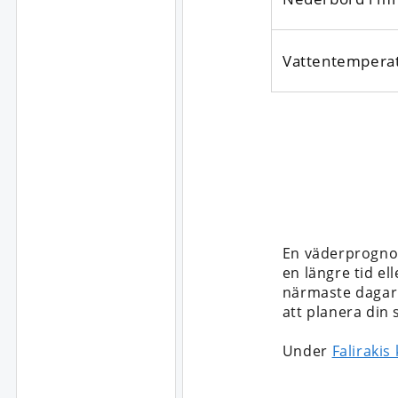
Vattentempera
En väderprognos
en längre tid ell
närmaste dagarna
att planera din
Under
Falirakis