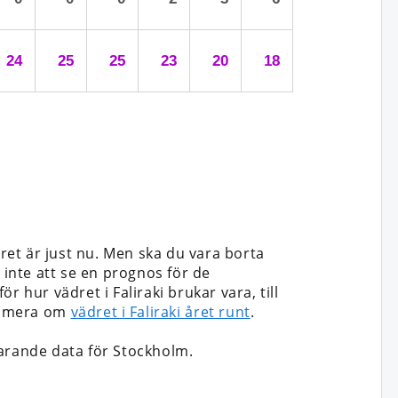
24
25
25
23
20
18
ret är just nu. Men ska du vara borta
et inte att se en prognos för de
 hur vädret i Faliraki brukar vara, till
äs mera om
vädret i Faliraki året runt
.
rande data för Stockholm.