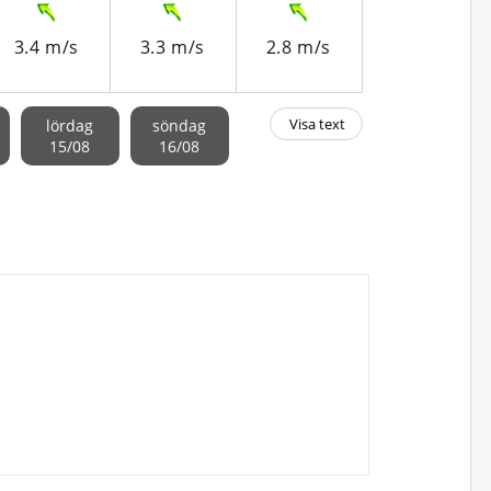
3.4 m/s
3.3 m/s
2.8 m/s
3.2 m/s
Visa text
lördag
söndag
15/08
16/08