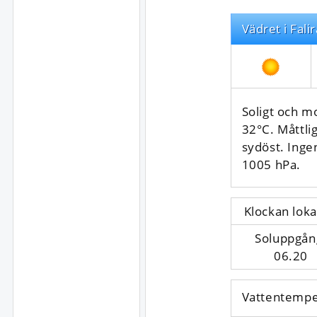
Vädret i Falir
Soligt och m
32°C. Måttlig
sydöst. Ing
1005 hPa.
Klockan loka
Soluppgån
06.20
Vattentempe