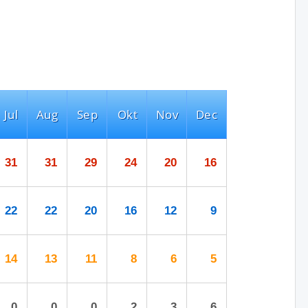
Jul
Aug
Sep
Okt
Nov
Dec
31
31
29
24
20
16
22
22
20
16
12
9
14
13
11
8
6
5
0
0
0
2
3
6