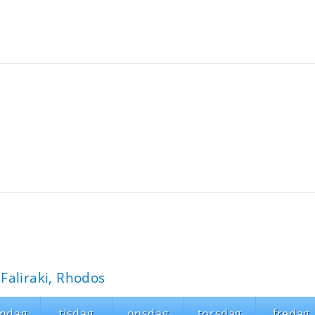
Faliraki, Rhodos
ndag
tisdag
onsdag
torsdag
fredag