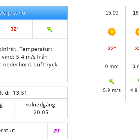
aki just nu
15.00
16
32°
olnfritt. Temperatur:
32°
3
 vind: 5.4 m/s från
en nederbörd.
Lufttryck:
0 mm
0
5.9 m/s
4.8
ltid: 13:51
g:
Solnedgång:
20.05
ratur:
29°