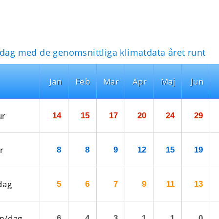
idag med de genomsnittliga klimatdata året runt
Jan
Feb
Mar
Apr
Maj
Jun
ur
14
15
17
20
24
29
r
8
8
9
12
15
19
dag
5
6
7
9
11
13
m/dag
6
4
3
1
1
0