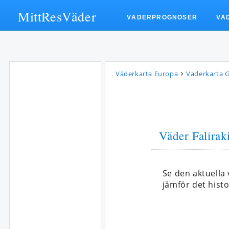
MittResVäder
VÄDERPROGNOSER
VÄ
Väderkarta Europa
Väderkarta 
Väder Falirak
Se den aktuella
jämför det histo