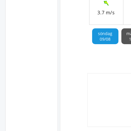
3.7 m/s
söndag
m
09/08