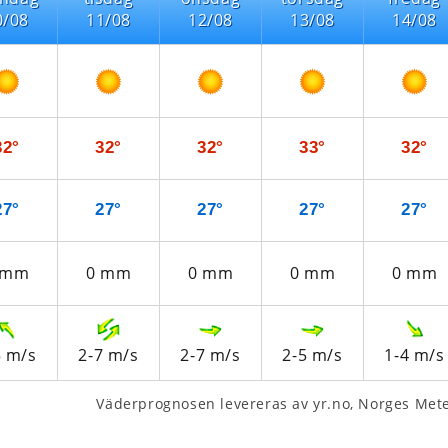
0/08
11/08
12/08
13/08
14/08
32°
32°
32°
33°
32°
27°
27°
27°
27°
27°
mm
0
mm
0
mm
0
mm
0
mm
5
m/s
2-7
m/s
2-7
m/s
2-5
m/s
1-4
m/s
Väderprognosen levereras av yr.no, Norges Meteo