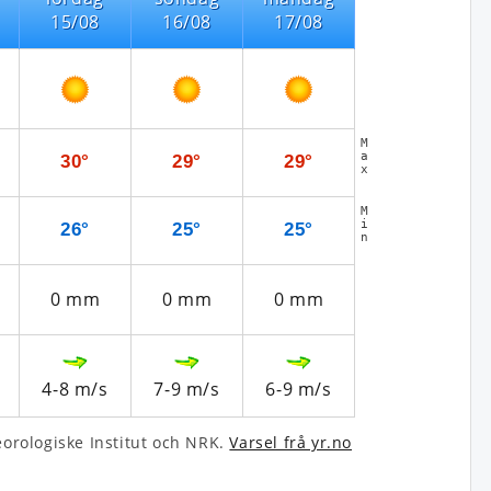
15/08
16/08
17/08
M
a
30°
29°
29°
x
M
i
26°
25°
25°
n
0
mm
0
mm
0
mm
4-8
m/s
7-9
m/s
6-9
m/s
­rologiske Institut och NRK.
Varsel frå yr.no