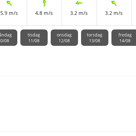
5.9 m/s
4.8 m/s
3.2 m/s
3.2 m/s
åndag
tisdag
onsdag
torsdag
fredag
10/08
11/08
12/08
13/08
14/08