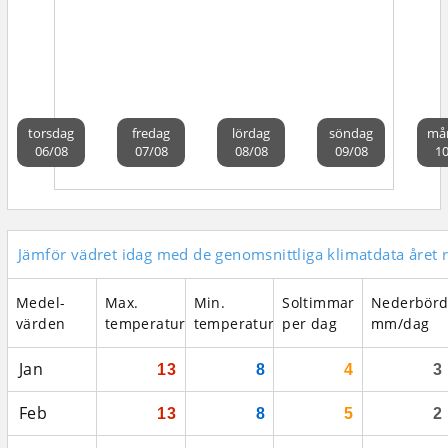
torsdag
fredag
lördag
söndag
må
06/08
07/08
08/08
09/08
10
Jämför vädret idag med de genomsnittliga klimatdata året 
Medel­
Max.
Min.
Soltimmar
Nederbör
värden
temperatur
temperatur
per dag
mm/dag
Jan
13
8
4
3
Feb
13
8
5
2