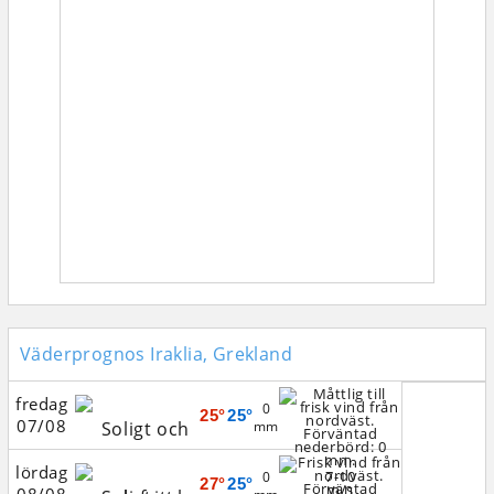
Väderprognos Iraklia, Grekland
fredag
0
25°
25°
07/08
mm
lördag
7-10
0
27°
25°
m/s