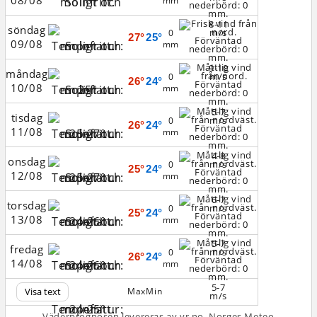
08/08
mm
8-11
söndag
m/s
0
27°
25°
09/08
mm
9-10
måndag
m/s
0
26°
24°
10/08
mm
5-7
tisdag
m/s
0
26°
24°
11/08
mm
4-8
onsdag
m/s
0
25°
24°
12/08
mm
6-7
torsdag
m/s
0
25°
24°
13/08
mm
5-7
fredag
m/s
0
26°
24°
14/08
mm
5-7
Visa text
Max
Min
m/s
Väderprognosen levereras av yr.no, Norges Meteo­