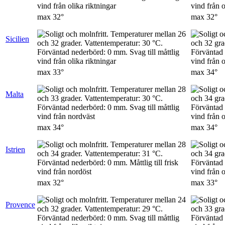
max
32°
max
32°
Sicilien
max
33°
max
34°
Malta
max
34°
max
34°
Istrien
max
32°
max
33°
Provence