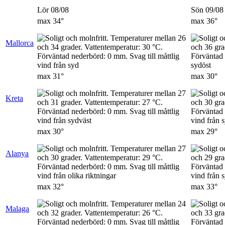
Lör 08/08
Sön 09/08
max
34°
max
36°
Mallorca
max
31°
max
30°
Kreta
max
30°
max
29°
Alanya
max
32°
max
33°
Malaga