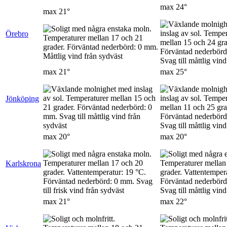
max
24°
max
21°
Örebro
max
21°
max
25°
Jönköping
max
20°
max
20°
Karlskrona
max
21°
max
22°