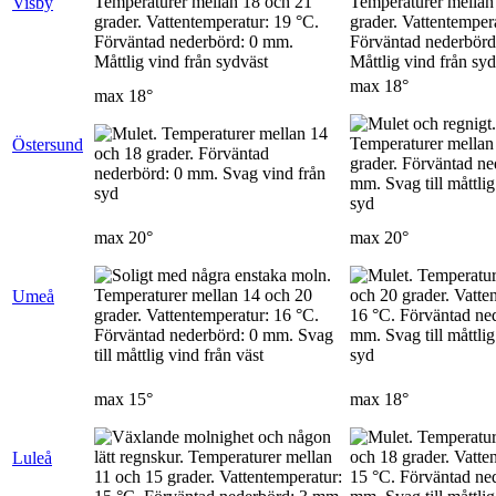
Visby
max
18°
max
18°
Östersund
max
20°
max
20°
Umeå
max
15°
max
18°
Luleå