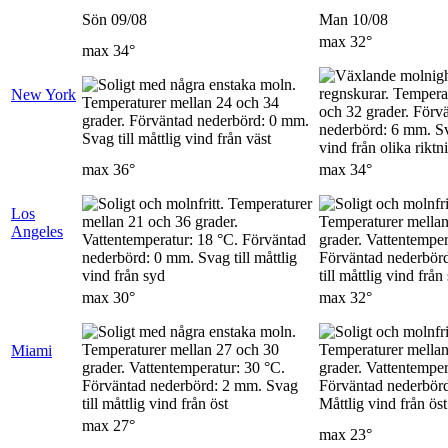
Sön 09/08
Man 10/08
max
32°
max
34°
New York
max
36°
max
34°
Los
Angeles
max
30°
max
32°
Miami
max
27°
max
23°