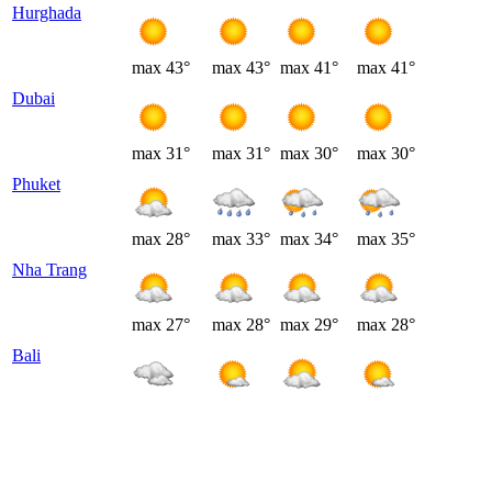
Hurghada
max
43°
max
43°
max
41°
max
41°
Dubai
max
31°
max
31°
max
30°
max
30°
Phuket
max
28°
max
33°
max
34°
max
35°
Nha Trang
max
27°
max
28°
max
29°
max
28°
Bali