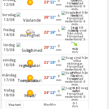
1-4
0
23°
11°
m/s
12/08
mm
1-3
torsdag
m/s
6
26°
11°
13/08
mm
1-2
fredag
m/s
5
22°
16°
14/08
mm
lördag
1-4
0
20°
11°
m/s
1-3
15/08
mm
m/s
söndag
0
21°
10°
16/08
mm
måndag
0-1
0
22°
12°
m/s
17/08
mm
1-2
tisdag
m/s
0
24°
12°
18/08
mm
0-1
Visa text
Max
Min
m/s