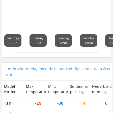
måndag
tisdag
onsdag
torsdag
fr
10/08
11/08
12/08
13/08
14
Jämför vädret idag med de genomsnittliga klimatdata året
runt
Medel­
Max.
Min.
Soltimmar
Nederbörd
värden
temperatur
temperatur
per dag
mm/dag
Jan
-19
-30
4
0