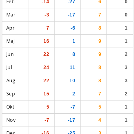
Feb
-14
-27
6
0
Mar
-3
-17
7
0
Apr
7
-6
8
1
Maj
16
1
9
1
Jun
22
8
9
2
Jul
24
11
8
3
Aug
22
10
8
3
Sep
15
2
7
2
Okt
5
-7
5
1
Nov
-7
-17
4
1
Dec
-16
-25
3
1