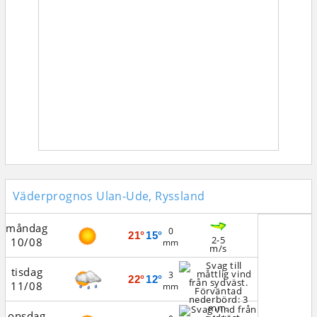
Väderprognos Ulan-Ude, Ryssland
måndag
0
21°
15°
2-5
10/08
mm
m/s
tisdag
3
22°
12°
11/08
mm
onsdag