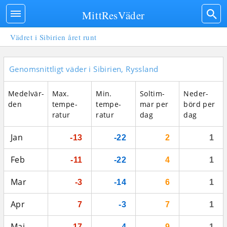
MittResVäder
Vädret i Sibirien året runt
Genomsnittligt väder i Sibirien, Ryssland
Medel­vär­
Max.
Min.
Sol­tim­
Neder­
den
tempe­
tempe­
mar per
börd per
ratur
ratur
dag
dag
Jan
-13
-22
2
1
Feb
-11
-22
4
1
Mar
-3
-14
6
1
Apr
7
-3
7
1
Maj
17
4
9
1