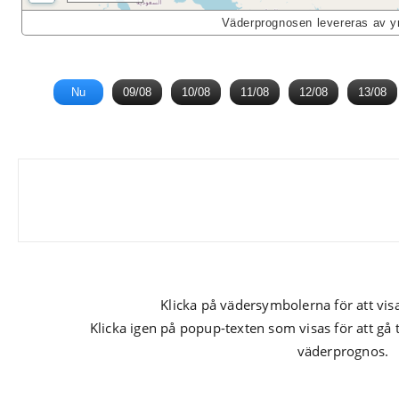
Väderprognosen levereras av yr
Nu
09/08
10/08
11/08
12/08
13/08
Klicka på vädersymbolerna för att vis
Klicka igen på popup-texten som visas för att gå 
väderprognos.