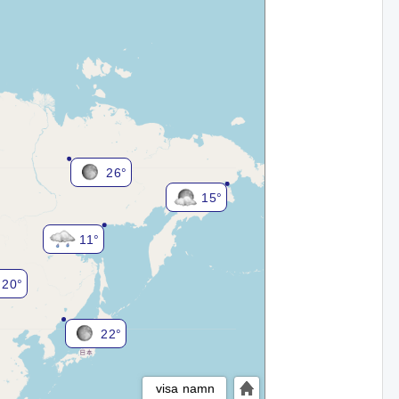
26°
15°
11°
20°
22°
visa namn