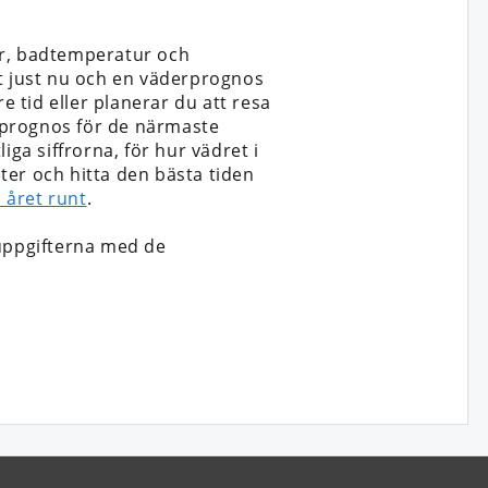
r, badtemperatur och
t just nu och en väderprognos
e tid eller planerar du att resa
en prognos för de närmaste
ga siffrorna, för hur vädret i
ster och hitta den bästa tiden
 året runt
.
uppgifterna med de