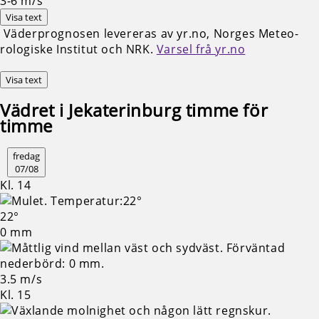
3-6
m/s
Visa text
Väderprognosen levereras av yr.no, Norges Meteo­
rologiske Institut och NRK.
Varsel frå yr.no
Visa text
Vädret i Jekaterinburg timme för
timme
fredag
07/08
Kl. 14
22°
0 mm
3.5 m/s
Kl. 15