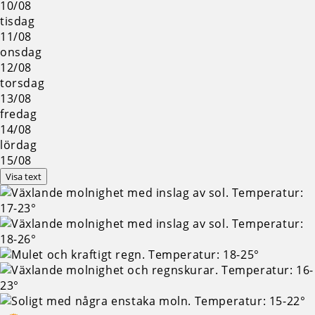
10/08
tisdag
11/08
onsdag
12/08
torsdag
13/08
fredag
14/08
lördag
15/08
Visa text