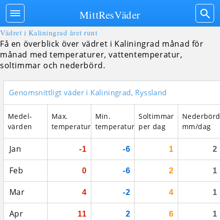
MittResVäder
Vädret i Kaliningrad året runt
Få en överblick över vädret i Kaliningrad månad för
månad med temperaturer, vattentemperatur,
soltimmar och nederbörd.
Genomsnittligt väder i Kaliningrad, Ryssland
Medel­
Max.
Min.
Soltimmar
Nederbör
värden
temperatur
temperatur
per dag
mm/dag
Jan
-1
-6
1
2
Feb
0
-6
2
1
Mar
4
-2
4
1
Apr
11
2
6
1