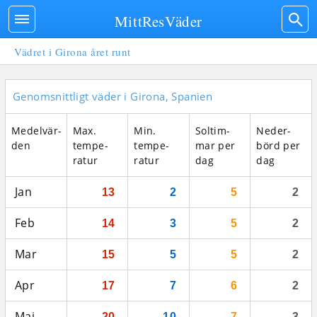
MittResVäder
Vädret i Girona året runt
Genomsnittligt väder i Girona, Spanien
Medel­vär­
Max.
Min.
Sol­tim­
Neder­
den
tempe­
tempe­
mar per
börd per
ratur
ratur
dag
dag
Jan
13
2
5
2
Feb
14
3
5
2
Mar
15
5
5
2
Apr
17
7
6
2
Maj
20
10
7
3