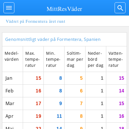
MittResVäder
Vädret på Formentera året runt
Genomsnittligt väder på Formentera, Spanien
Medel­
Max.
Min.
Sol­tim­
Neder­
Vatten­
vär­den
tempe­
tempe­
mar per
börd
tempe­
ratur
ratur
dag
per dag
ratur
Jan
15
8
5
1
15
Feb
16
8
6
1
14
Mar
17
9
7
1
15
Apr
19
11
8
1
16
Maj
22
14
9
1
18