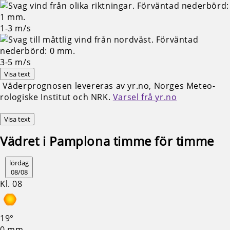
1-3
m/s
3-5
m/s
Visa text
Väderprognosen levereras av yr.no, Norges Meteo­
rologiske Institut och NRK.
Varsel frå yr.no
Visa text
Vädret i Pamplona timme för timme
lördag
08/08
Kl. 08
19°
0 mm