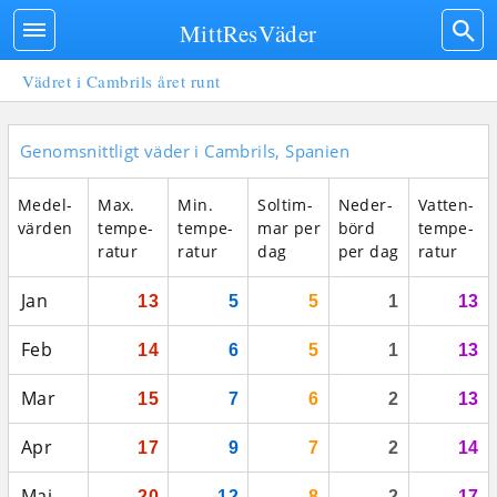
MittResVäder
Vädret i Cambrils året runt
Genomsnittligt väder i Cambrils, Spanien
Medel­
Max.
Min.
Sol­tim­
Neder­
Vatten­
vär­den
tempe­
tempe­
mar per
börd
tempe­
ratur
ratur
dag
per dag
ratur
Jan
13
5
5
1
13
Feb
14
6
5
1
13
Mar
15
7
6
2
13
Apr
17
9
7
2
14
Maj
20
12
8
2
17