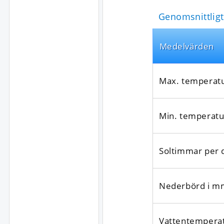
Genomsnittligt 
Medel­värden
Max. temperat
Min. temperatu
Soltimmar per 
Nederbörd i m
Vattentempera