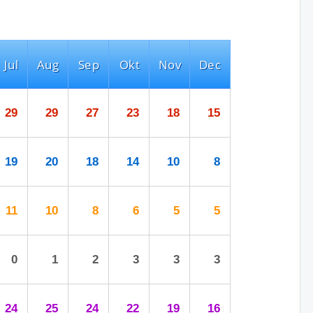
Jul
Aug
Sep
Okt
Nov
Dec
29
29
27
23
18
15
19
20
18
14
10
8
11
10
8
6
5
5
0
1
2
3
3
3
24
25
24
22
19
16