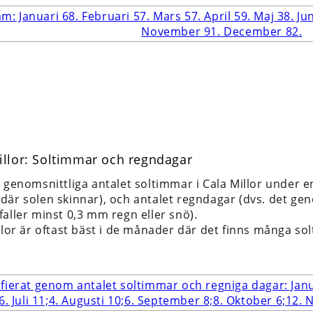
illor: Soltimmar och regndagar
t genomsnittliga antalet soltimmar i Cala Millor under 
är solen skinnar), och antalet regndagar (dvs. det geno
aller minst 0,3 mm regn eller snö).
illor är oftast bäst i de månader där det finns många s