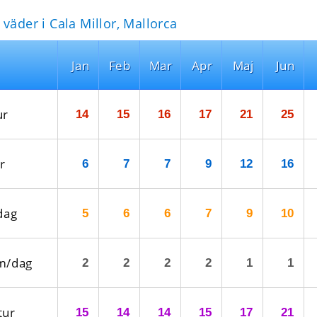
väder i Cala Millor, Mallorca
Jan
Feb
Mar
Apr
Maj
Jun
ur
14
15
16
17
21
25
r
6
7
7
9
12
16
dag
5
6
6
7
9
10
m/dag
2
2
2
2
1
1
tur
15
14
14
15
17
21