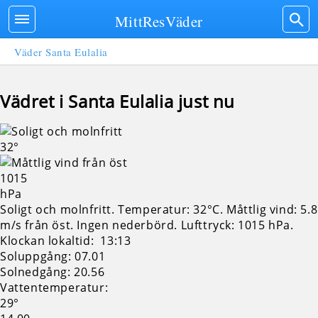
MittResVäder
Väder Santa Eulalia
Vädret i Santa Eulalia just nu
32°
1015
hPa
Soligt och molnfritt. Temperatur: 32°C. Måttlig vind: 5.8
m/s från öst. Ingen nederbörd.
Lufttryck: 1015 hPa.
Klockan lokaltid: 13:13
Soluppgång: 07.01
Solnedgång: 20.56
Vattentemperatur:
29°