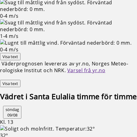
0-4
m/s
1-4
m/s
0-4
m/s
Visa text
Väderprognosen levereras av yr.no, Norges Meteo­
rologiske Institut och NRK.
Varsel frå yr.no
Visa text
Vädret i Santa Eulalia timme för timme
söndag
09/08
Kl. 13
32°