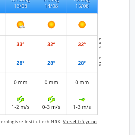
13/08
14/08
15/08
M
a
33°
32°
32°
x
M
i
28°
28°
28°
n
0
mm
0
mm
0
mm
1-2
m/s
0-3
m/s
1-3
m/s
­rologiske Institut och NRK.
Varsel frå yr.no