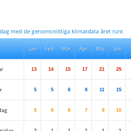
idag med de genomsnittliga klimatdata året runt
Jan
Feb
Mar
Apr
Maj
Jun
ur
13
14
15
17
21
25
r
5
5
6
8
11
15
dag
5
6
6
7
9
10
m/dag
2
1
1
1
1
1