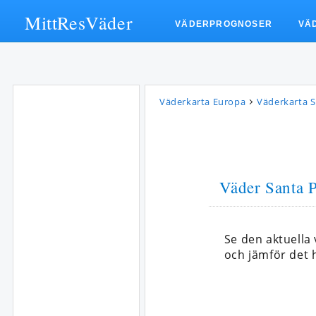
MittResVäder
VÄDERPROGNOSER
VÄ
Väderkarta Europa
Väderkarta 
Väder Santa 
Se den aktuell
och jämför det h