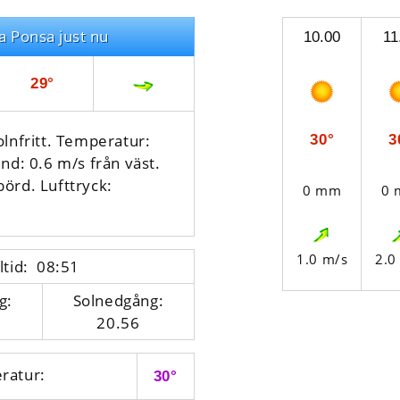
a Ponsa just nu
10.00
11
29°
olnfritt. Temperatur:
30°
3
nd: 0.6 m/s från väst.
börd.
Lufttryck:
0 mm
0
1.0 m/s
2.0
ltid: 08:51
g:
Solnedgång:
20.56
ratur:
30°