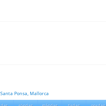
Santa Ponsa, Mallorca
rdag
söndag
måndag
tisdag
onsdag