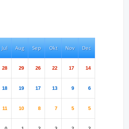
Jul
Aug
Sep
Okt
Nov
Dec
28
29
26
22
17
14
18
19
17
13
9
6
11
10
8
7
5
5
0
1
2
3
2
2