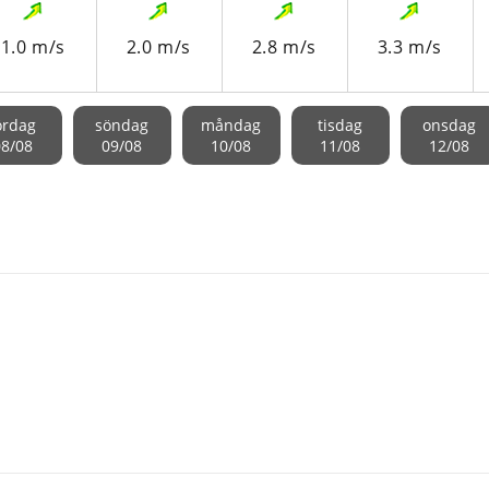
1.0 m/s
2.0 m/s
2.8 m/s
3.3 m/s
ördag
söndag
måndag
tisdag
onsdag
08/08
09/08
10/08
11/08
12/08