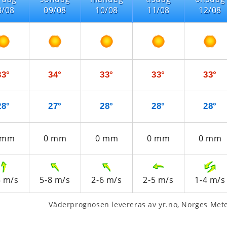
8/08
09/08
10/08
11/08
12/08
33°
34°
33°
33°
33°
28°
27°
28°
28°
28°
mm
0
mm
0
mm
0
mm
0
mm
5
m/s
5-8
m/s
2-6
m/s
2-5
m/s
1-4
m/s
Väderprognosen levereras av yr.no, Norges Meteo