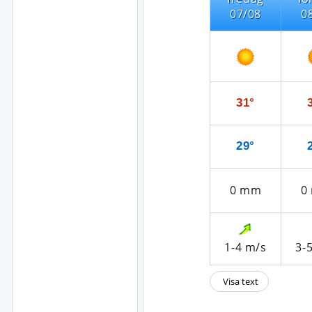
07/08
0
31°
29°
0
mm
0
1-4
m/s
3-
Visa text