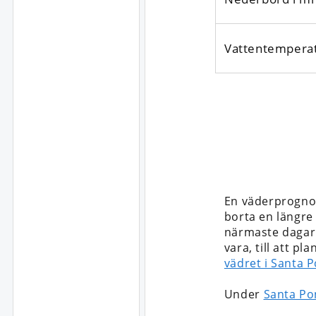
Vattentempera
En väderprogno
borta en längre t
närmaste dagarn
vara, till att p
vädret i Santa 
Under
Santa Po