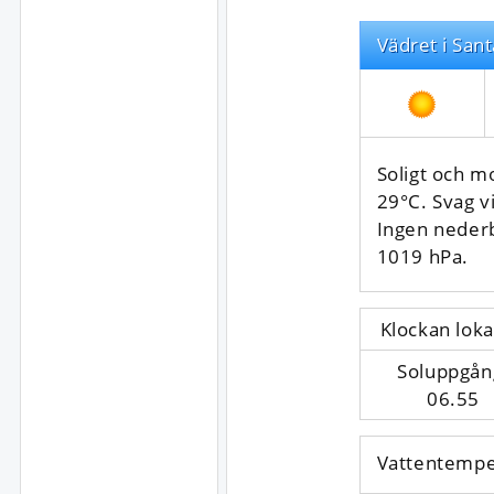
Vädret i Sant
Soligt och m
29°C. Svag vi
Ingen neder
1019 hPa.
Klockan loka
Soluppgån
06.55
Vattentempe