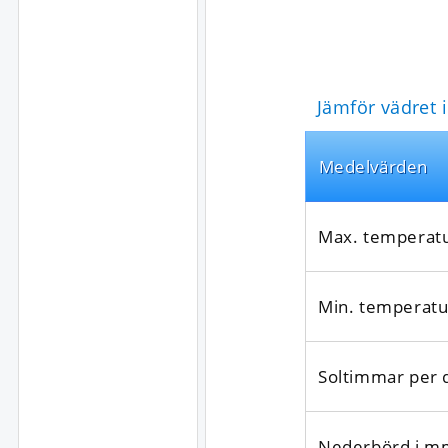
Jämför vädret 
Medel­värden
Max. temperat
Min. temperatu
Soltimmar per 
Nederbörd i m