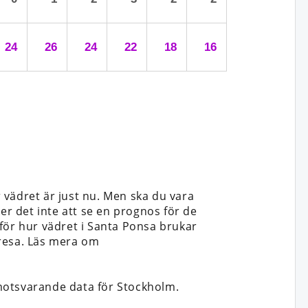
24
26
24
22
18
16
 vädret är just nu. Men ska du vara
cker det inte att se en prognos för de
för hur vädret i Santa Ponsa brukar
t resa. Läs mera om
otsvarande data för Stockholm.