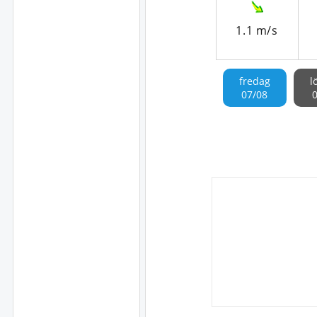
1.1 m/s
fredag
l
07/08