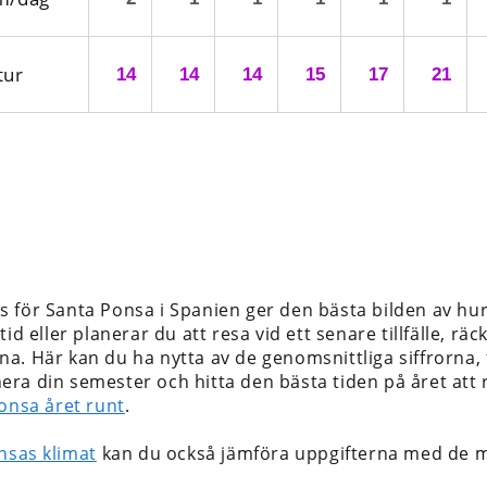
tur
14
14
14
15
17
21
s för Santa Ponsa i Spanien
ger den bästa bilden av hur
id eller planerar du att resa vid ett senare tillfälle, rä
a. Här kan du ha nytta av de genomsnittliga siffrorna, 
lanera din semester och hitta den bästa tiden på året at
Ponsa året runt
.
nsas klimat
kan du också jämföra uppgifterna med de m