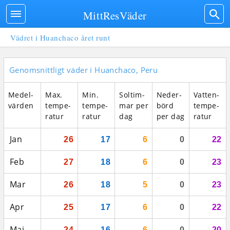
MittResVäder
Vädret i Huanchaco året runt
Genomsnittligt väder i Huanchaco, Peru
Medel­
Max.
Min.
Sol­tim­
Neder­
Vatten­
vär­den
tempe­
tempe­
mar per
börd
tempe­
ratur
ratur
dag
per dag
ratur
Jan
26
17
6
0
22
Feb
27
18
6
0
23
Mar
26
18
5
0
23
Apr
25
17
6
0
22
Maj
24
16
6
0
20