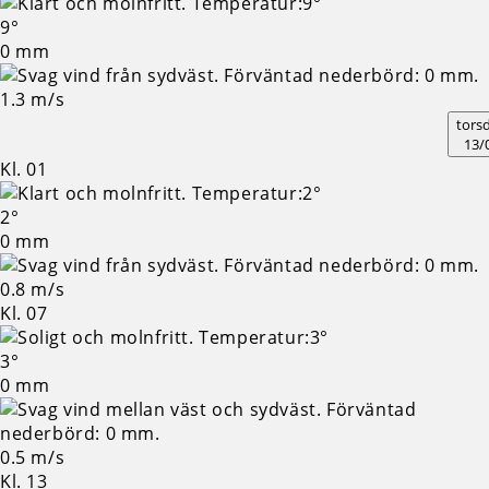
9°
0 mm
1.3 m/s
tors
13/
Kl. 01
2°
0 mm
0.8 m/s
Kl. 07
3°
0 mm
0.5 m/s
Kl. 13