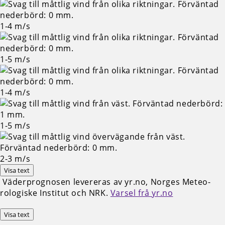
1-4
m/s
1-5
m/s
1-4
m/s
1-5
m/s
2-3
m/s
Visa text
Väderprognosen levereras av yr.no, Norges Meteo­
rologiske Institut och NRK.
Varsel frå yr.no
Visa text