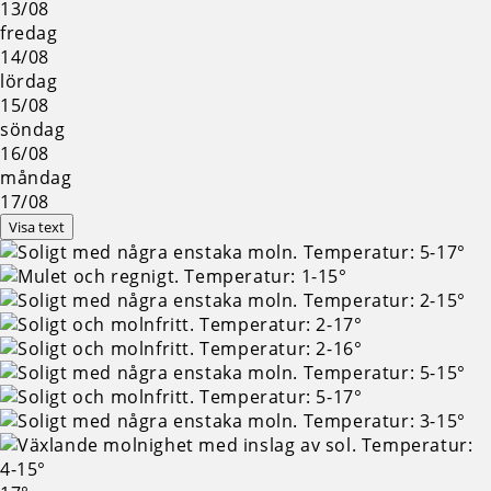
13/08
fredag
14/08
lördag
15/08
söndag
16/08
måndag
17/08
Visa text