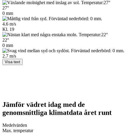
27°
0 mm
4.6 m/s
Kl. 19
22°
0 mm
2.7 m/s
Visa text
Jämför vädret idag med de
genomsnittliga klimatdata året runt
Medel­värden
Max. temperatur