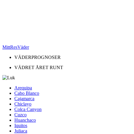
MittResVäder
VÄDERPROGNOSER
VÄDRET ÅRET RUNT
Arequipa
Cabo Blanco
Cajamarca
Chiclayo
Colca Canyon
Cuzco
Huanchaco
Iquitos
Juliaca