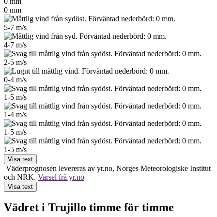
0
mm
0
mm
5-7
m/s
4-7
m/s
2-5
m/s
0-4
m/s
1-5
m/s
1-4
m/s
1-5
m/s
1-5
m/s
Visa text
Väderprognosen levereras av yr.no, Norges Meteo­rologiske Institut
och NRK.
Varsel frå yr.no
Visa text
Vädret i Trujillo timme för timme