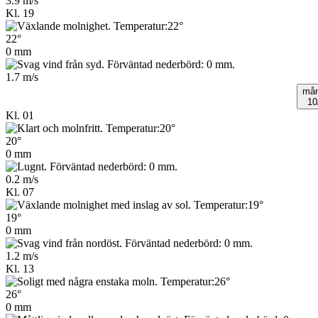
3.9 m/s
Kl. 19
22°
0 mm
1.7 m/s
må
10
Kl. 01
20°
0 mm
0.2 m/s
Kl. 07
19°
0 mm
1.2 m/s
Kl. 13
26°
0 mm