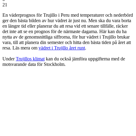
21
En väderprognos för Trujillo i Peru
med temperaturer och nederbörd
ger den bästa bilden av hur vädret är just nu. Men ska du vara borta
en längre tid eller planerar du att resa vid ett senare tillfälle, räcker
det inte att se en prognos för de närmaste dagarna. Här kan du ha
nytta av de genomsnittliga siffrorna, för hur vädret i Trujillo brukar
vara, till att planera din semester och hitta den bästa tiden på året att
resa. Läs mera om
vädret i Trujillo året runt
.
Under
Trujillos klimat
kan du också jämföra uppgifterna med de
motsvarande data för Stockholm.