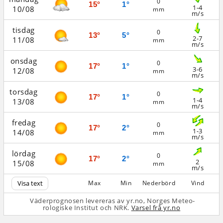
0
15°
1°
1-4
10/08
mm
m/s
tisdag
0
13°
5°
2-7
11/08
mm
m/s
onsdag
0
17°
1°
3-6
12/08
mm
m/s
torsdag
0
17°
1°
1-4
13/08
mm
m/s
fredag
0
17°
2°
1-3
14/08
mm
m/s
lördag
0
17°
2°
2
15/08
mm
m/s
Visa text
Max
Min
Nederbörd
Vind
Väderprognosen levereras av yr.no, Norges Meteo­
rologiske Institut och NRK.
Varsel frå yr.no