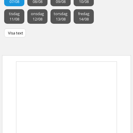
07/08
08/08
09/08
10/08
tisdag
onsdag
torsdag
fredag
11/08
12/08
13/08
14/08
Visa text