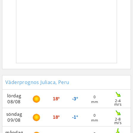
Väderprognos Juliaca, Peru
lördag
0
18°
-3°
2-4
08/08
mm
m/s
söndag
0
18°
-1°
2-8
09/08
mm
m/s
måndag