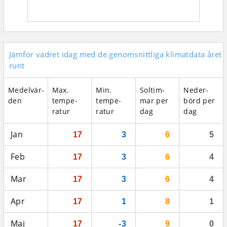
Jämför vädret idag med de genomsnittliga klimatdata året
runt
Medel­vär­
Max.
Min.
Sol­tim­
Neder­
den
tempe­
tempe­
mar per
börd per
ratur
ratur
dag
dag
Jan
17
3
6
5
Feb
17
3
6
4
Mar
17
3
6
4
Apr
17
1
8
1
Maj
17
-3
9
0