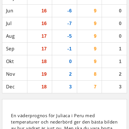
Jun
16
-6
9
0
Jul
16
-7
9
0
Aug
17
-5
9
0
Sep
17
-1
9
1
Okt
18
0
9
1
Nov
19
2
8
2
Dec
18
3
7
3
En väderprognos för Juliaca i Peru
med
temperaturer och nederbörd
ger den bästa bilden
av hur vädret är just nu. Men ska du vara borta