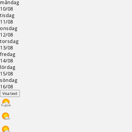
måndag
10/08
tisdag
11/08
onsdag
12/08
torsdag
13/08
fredag
14/08
lördag
15/08
söndag
16/08
Visa text