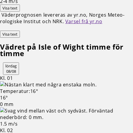
2-4
m/s
Visa text
Väderprognosen levereras av yr.no, Norges Meteo­
rologiske Institut och NRK.
Varsel frå yr.no
Visa text
Vädret på Isle of Wight timme för
timme
lördag
08/08
Kl. 01
16°
0 mm
1.5 m/s
Kl. 02