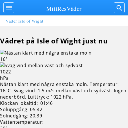
MittResVäder
Väder Isle of Wight
Vädret på Isle of Wight just nu
16°
1022
hPa
Nästan klart med några enstaka moln. Temperatur:
16°C. Svag vind: 1.5 m/s mellan väst och sydväst. Ingen
nederbörd.
Lufttryck: 1022 hPa.
Klockan lokaltid: 01:46
Soluppgång: 05.42
Solnedgång: 20.39
Vattentemperatur: