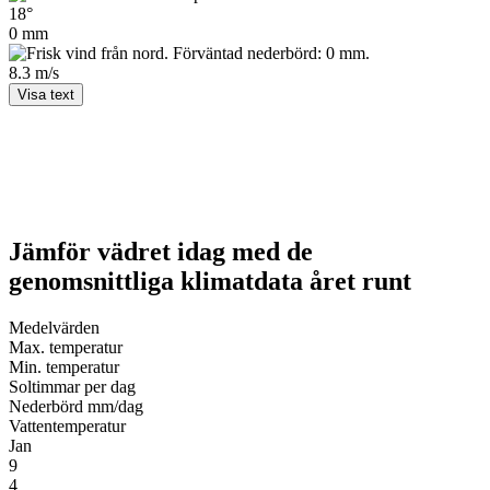
18°
0 mm
8.3 m/s
Visa text
Jämför vädret idag med de
genomsnittliga klimatdata året runt
Medel­värden
Max. temperatur
Min. temperatur
Soltimmar per dag
Nederbörd mm/dag
Vatten­temperatur
Jan
9
4