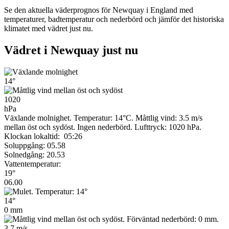
Se den aktuella väderprognos för Newquay i England med
temperaturer, badtemperatur och nederbörd och jämför det historiska
klimatet med vädret just nu.
Vädret i Newquay just nu
14°
1020
hPa
Växlande molnighet. Temperatur: 14°C. Måttlig vind: 3.5 m/s
mellan öst och sydöst. Ingen nederbörd.
Lufttryck: 1020 hPa.
Klockan lokaltid: 05:26
Soluppgång: 05.58
Solnedgång: 20.53
Vattentemperatur:
19°
06.00
14°
0 mm
3.7 m/s