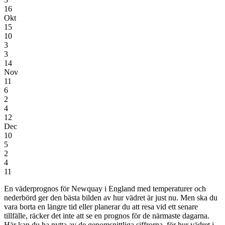
16
Okt
15
10
3
3
14
Nov
11
6
2
4
12
Dec
10
5
2
4
11
En väderprognos för Newquay i England
med temperaturer och
nederbörd
ger den bästa bilden av hur vädret är just nu. Men ska du
vara borta en längre tid eller planerar du att resa vid ett senare
tillfälle, räcker det inte att se en prognos för de närmaste dagarna.
Här kan du ha nytta av de genomsnittliga siffrorna, för hur vädret i