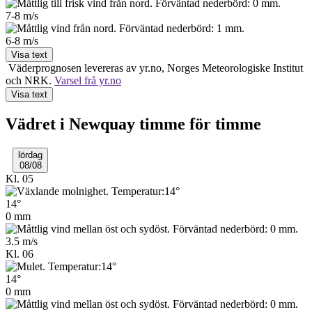
7-8
m/s
6-8
m/s
Visa text
Väderprognosen levereras av yr.no, Norges Meteo­rologiske Institut
och NRK.
Varsel frå yr.no
Visa text
Vädret i Newquay timme för timme
lördag
08/08
Kl. 05
14°
0 mm
3.5 m/s
Kl. 06
14°
0 mm