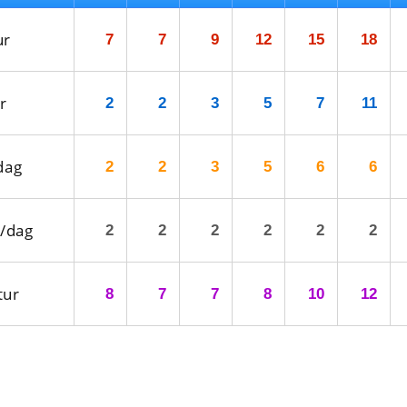
ur
7
7
9
12
15
18
r
2
2
3
5
7
11
dag
2
2
3
5
6
6
/dag
2
2
2
2
2
2
tur
8
7
7
8
10
12