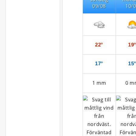
09/08
10/
22°
19
17°
15
1
mm
0
m