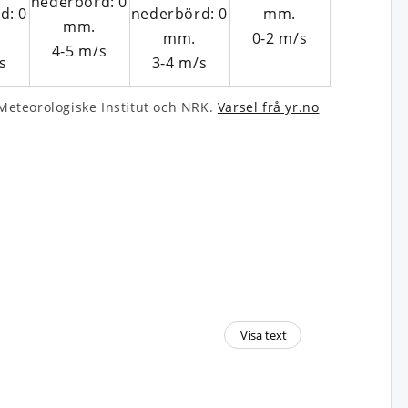
0-2
m/s
4-5
m/s
s
3-4
m/s
eteo­rologiske Institut och NRK.
Varsel frå yr.no
Visa text