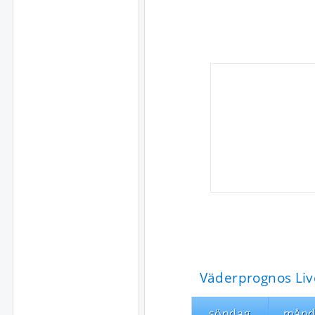
Väderprognos Liv
söndag
månd