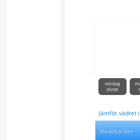
söndag
m
09/08
Jämför vädret 
Medel­värden