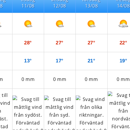
08
11/08
12/08
13/08
14/08
°
28°
27°
27°
22°
°
13°
17°
21°
19°
m
0
mm
0
mm
0
mm
0
mm