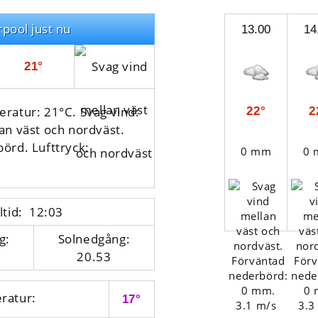
rpool just nu
13.00
14
21°
ratur: 21°C. Svag vind:
22°
2
an väst och nordväst.
börd.
Lufttryck:
0 mm
0
ltid: 12:03
g:
Solnedgång:
20.53
ratur:
17°
3.1 m/s
3.3