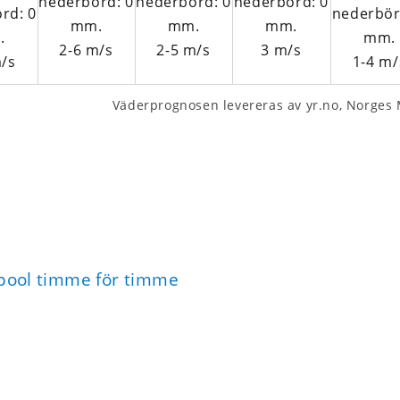
2-6
m/s
2-5
m/s
3
m/s
/s
1-4
m/
Väderprognosen levereras av yr.no, Norges M
rpool timme för timme