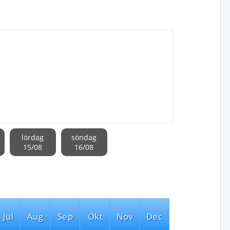
lördag
söndag
15/08
16/08
Jul
Aug
Sep
Okt
Nov
Dec