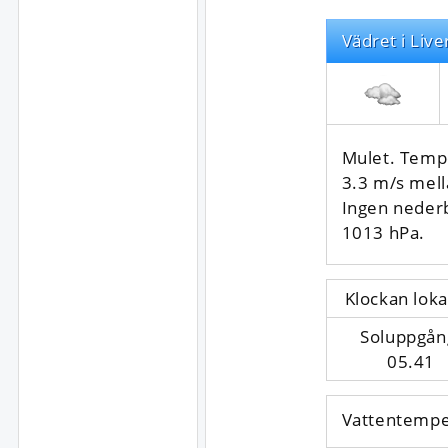
Vädret i Live
Mulet. Tempe
3.3 m/s mell
Ingen neder
1013 hPa.
Klockan loka
Soluppgån
05.41
Vattentempe