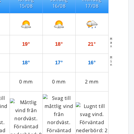
15/08
16/08
17/08
M
a
19°
18°
21°
x
M
i
18°
17°
16°
n
0
mm
0
mm
2
mm