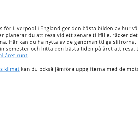
 för Liverpool i England
ger den bästa bilden av hur vä
er planerar du att resa vid ett senare tillfälle, räcker d
. Här kan du ha nytta av de genomsnittliga siffrorna, f
 din semester och hitta den bästa tiden på året att resa
ol året runt
.
s klimat
kan du också jämföra uppgifterna med de mots