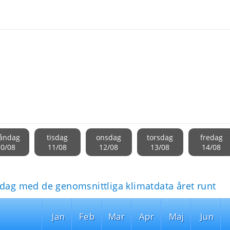
åndag
tisdag
onsdag
torsdag
fredag
10/08
11/08
12/08
13/08
14/08
idag med de genomsnittliga klimatdata året runt
Jan
Feb
Mar
Apr
Maj
Jun