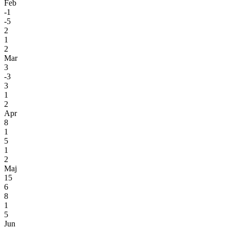
Feb
-1
-5
2
1
2
Mar
3
-3
3
1
2
Apr
8
1
5
1
2
Maj
15
6
8
1
5
Jun