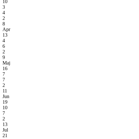
10
3
4
2
8
Apr
13
4
6
2
9
Maj
16
7
7
2
11
Jun
19
10
7
2
13
Jul
21