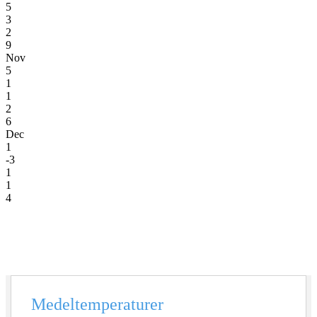
5
3
2
9
Nov
5
1
1
2
6
Dec
1
-3
1
1
4
Medeltemperaturer