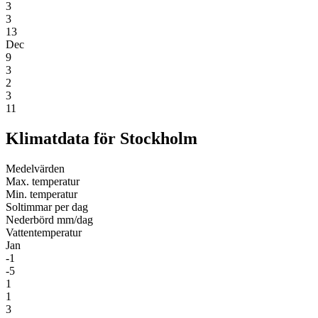
3
3
13
Dec
9
3
2
3
11
Klimatdata för Stockholm
Medel­värden
Max. temperatur
Min. temperatur
Soltimmar per dag
Nederbörd mm/dag
Vatten­temperatur
Jan
-1
-5
1
1
3