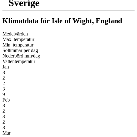
Sverige
Klimatdata för Isle of Wight, England
Medel­värden
Max. temperatur
Min. temperatur
Soltimmar per dag
Nederbörd mm/dag
Vatten­temperatur
Jan
8
2
2
3
9
Feb
8
2
3
2
8
Mar