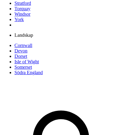
Stratford
Torquay
Windsor
York
Landskap
Cornwall
Devon
Dorset
Isle of Wight
Somerset
Södra England