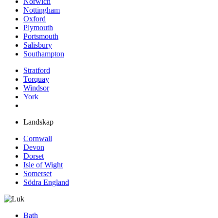
Norwich
Nottingham
Oxford
Plymouth
Portsmouth
Salisbury
Southampton
Stratford
Torquay
Windsor
York
Landskap
Cornwall
Devon
Dorset
Isle of Wight
Somerset
Södra England
Bath