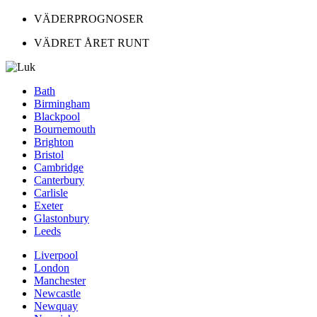
VÄDERPROGNOSER
VÄDRET ÅRET RUNT
Bath
Birmingham
Blackpool
Bournemouth
Brighton
Bristol
Cambridge
Canterbury
Carlisle
Exeter
Glastonbury
Leeds
Liverpool
London
Manchester
Newcastle
Newquay