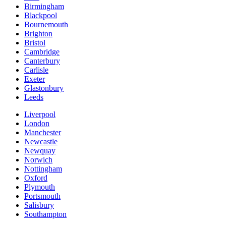
Birmingham
Blackpool
Bournemouth
Brighton
Bristol
Cambridge
Canterbury
Carlisle
Exeter
Glastonbury
Leeds
Liverpool
London
Manchester
Newcastle
Newquay
Norwich
Nottingham
Oxford
Plymouth
Portsmouth
Salisbury
Southampton