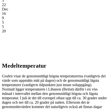
3
22
Dec
16
9
5
5
20
Medeltemperatur
Grafen visar de genomsnittligt högsta temperaturerna (vanligtvis det
värde som uppmätts mitt på dagen) och de genomsnittligt lägsta
temperaturer (vanligtvis tidpunkten just innan soluppgång).
Normalt ligger temperaturen i Libanon (Beirut) därför i en viss
månad i intervallet mellan den genomsnittligt högsta och lägsta
temperatur. I juli är det till exempel oftast upp till ca. 30 grader under
dagen och ner till ca. 20 grader på natten. Eftersom det är
genomsnittsvärden kommer det naturligtvis också att finnas dagar