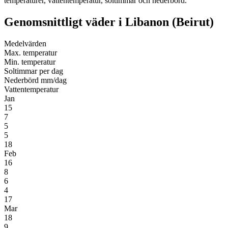
temperaturer, vattentemperatur, soltimmar och nederbörd.
Genomsnittligt väder i Libanon (Beirut)
Medel­värden
Max. temperatur
Min. temperatur
Soltimmar per dag
Nederbörd mm/dag
Vatten­temperatur
Jan
15
7
5
5
18
Feb
16
8
6
4
17
Mar
18
9