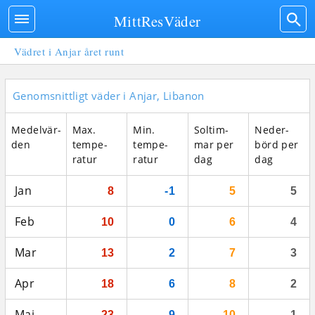
MittResVäder
Vädret i Anjar året runt
Genomsnittligt väder i Anjar, Libanon
Medel­vär­
Max.
Min.
Sol­tim­
Neder­
den
tempe­
tempe­
mar per
börd per
ratur
ratur
dag
dag
Jan
8
-1
5
5
Feb
10
0
6
4
Mar
13
2
7
3
Apr
18
6
8
2
Maj
23
9
10
1