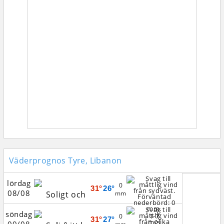
Väderprognos Tyre, Libanon
lördag
0
31°
26°
08/08
mm
söndag
1-7
0
31°
27°
m/s