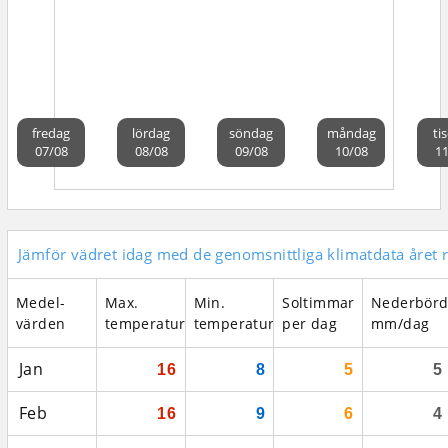
fredag
lördag
söndag
måndag
ti
07/08
08/08
09/08
10/08
11
Jämför vädret idag med de genomsnittliga klimatdata året 
Medel­
Max.
Min.
Soltimmar
Nederbör
värden
temperatur
temperatur
per dag
mm/dag
Jan
16
8
5
5
Feb
16
9
6
4