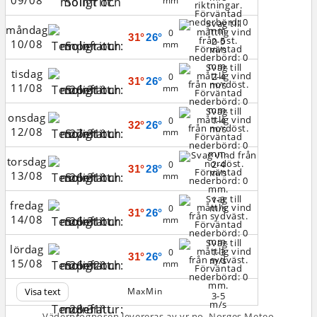
09/08
mm
måndag
0
31°
26°
2-5
10/08
mm
m/s
tisdag
2-4
0
31°
26°
m/s
11/08
mm
onsdag
1-4
0
32°
26°
m/s
12/08
mm
torsdag
2-4
0
31°
28°
m/s
13/08
mm
1-3
fredag
m/s
0
31°
26°
14/08
mm
lördag
1-3
0
31°
26°
m/s
15/08
mm
Visa text
Max
Min
3-5
m/s
Väderprognosen levereras av yr.no, Norges Meteo­