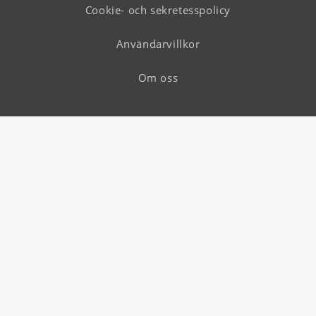
Cookie- och sekretesspolicy
Användarvillkor
Om oss