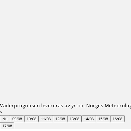
Väderprognosen levereras av yr.no, Norges Meteorologi
×
Nu
09/08
10/08
11/08
12/08
13/08
14/08
15/08
16/08
17/08