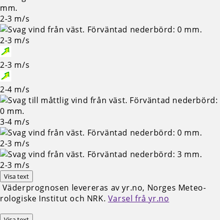
2-3
m/s
2-3
m/s
2-3
m/s
2-4
m/s
3-4
m/s
2-3
m/s
2-3
m/s
Visa text
Väderprognosen levereras av yr.no, Norges Meteo­
rologiske Institut och NRK.
Varsel frå yr.no
Visa text