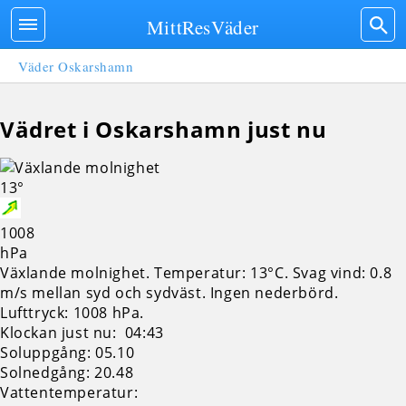
MittResVäder
Väder Oskarshamn
Vädret i Oskarshamn just nu
13°
1008
hPa
Växlande molnighet. Temperatur: 13°C. Svag vind: 0.8
m/s mellan syd och sydväst. Ingen nederbörd.
Lufttryck: 1008 hPa.
Klockan just nu: 04:43
Soluppgång: 05.10
Solnedgång: 20.48
Vattentemperatur: