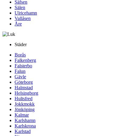
Säfsen
Sälen
Ulricehamn
Vallåsen
Åre
Städer
Borås
Falkenberg
Falsterbo
Falun
Gävle
Göteborg
Halmstad
Helsingborg
Hultsfred
Jokkmokk
Jönköping
Kalmar
Karlshamn
Karlskrona
Karlstad