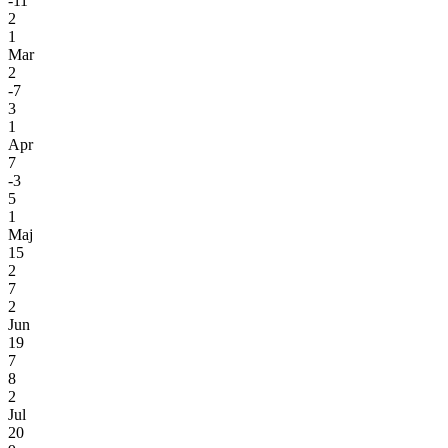
-11
2
1
Mar
2
-7
3
1
Apr
7
-3
5
1
Maj
15
2
7
2
Jun
19
7
8
2
Jul
20