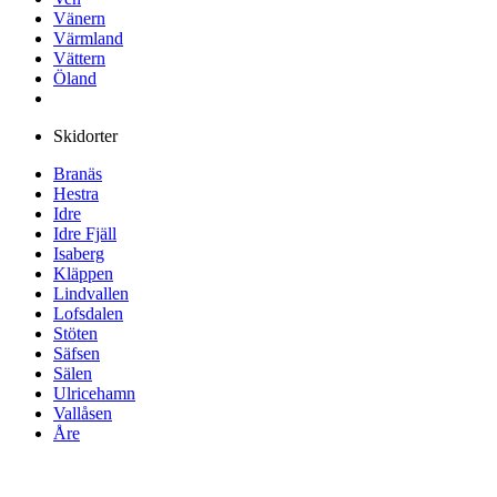
Vänern
Värmland
Vättern
Öland
Skidorter
Branäs
Hestra
Idre
Idre Fjäll
Isaberg
Kläppen
Lindvallen
Lofsdalen
Stöten
Säfsen
Sälen
Ulricehamn
Vallåsen
Åre