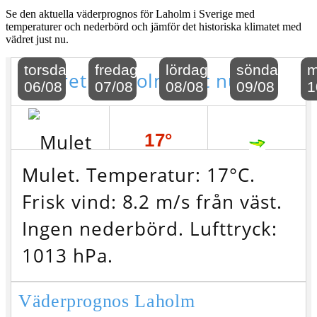
Se den aktuella väderprognos för Laholm i Sverige med
temperaturer och nederbörd och jämför det historiska klimatet med
vädret just nu.
torsdag
fredag
lördag
söndag
m
Vädret i Laholm just nu
06/08
07/08
08/08
09/08
1
17°
Mulet. Temperatur: 17°C.
Frisk vind: 8.2 m/s från väst.
Ingen nederbörd.
Lufttryck:
1013 hPa.
Väderprognos Laholm