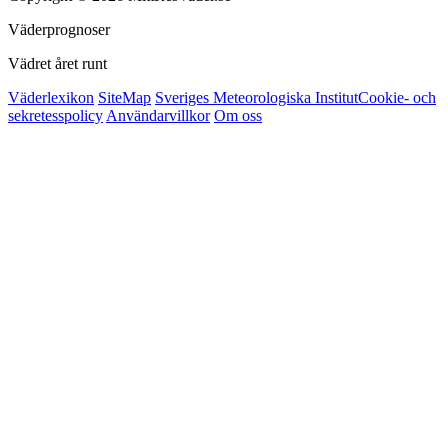
Väderprognoser
Vädret året runt
Väderlexikon
SiteMap
Sveriges Meteorologiska Institut
Cookie- och
sekretesspolicy
Användarvillkor
Om oss