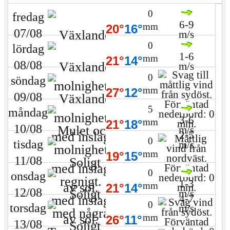
0
fredag
6-9
mm
20°
16°
07/08
m/s
0
lördag
1-6
mm
21°
14°
08/08
m/s
0
söndag
mm
27°
12°
09/08
5
måndag
3-6
mm
21°
18°
10/08
m/s
2-5
0
tisdag
m/s
mm
19°
15°
11/08
0
onsdag
1-3
mm
21°
14°
12/08
m/s
4-7
0
torsdag
m/s
mm
26°
11°
13/08