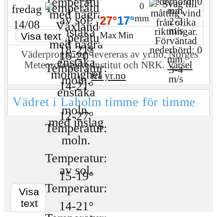
0
fredag
mm
27°
17°
2-3
14/08
m/s
Max
Min
Visa text
Väderprognosen levereras av yr.no, Norges
Meteo­rologiske Institut och NRK.
Varsel
3-4
frå yr.no
m/s
Vädret i Laholm timme för timme
Visa
text