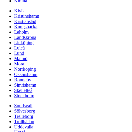
Kiruna
Kivik
Kristinehamn
Kristianstad
Kungsbacka
Laholm
Landskrona
Linköping
Luleå
Lund
Malmö
Mora
Norrköping
Oskarshamn
Ronneby
Simrishamn
Skellefteå
Stockholm
Sundsvall
Sölvesborg
Trelleborg
Trollhättan
Uddevalla