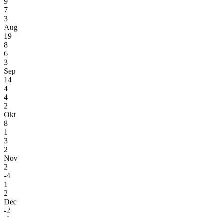
9
7
3
Aug
19
8
6
3
Sep
14
4
4
2
Okt
8
1
3
2
Nov
2
-4
1
2
Dec
-2