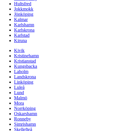
Hultsfred
Jokkmokk
Jönköping
Kalmar
Karlshamn
Karlskrona
Karlstad
Kiruna
Kivik
Kristinehamn
Kristianstad
Kungsbacka
Laholm
Landskrona
Linköping
Luleå
Lund
Malmö
Mora
Norrköping
Oskarshamn
Ronneby
Simrishamn
Skellefteå