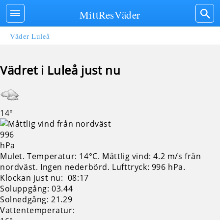
MittResVäder
Väder Luleå
Vädret i Luleå just nu
14°
996
hPa
Mulet. Temperatur: 14°C. Måttlig vind: 4.2 m/s från
nordväst. Ingen nederbörd.
Lufttryck: 996 hPa.
Klockan just nu: 08:17
Soluppgång: 03.44
Solnedgång: 21.29
Vattentemperatur: