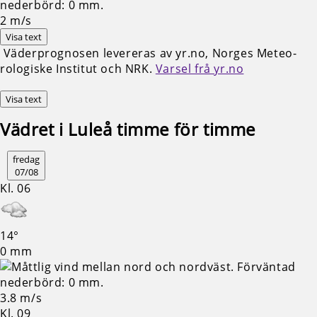
2
m/s
Visa text
Väderprognosen levereras av yr.no, Norges Meteo­
rologiske Institut och NRK.
Varsel frå yr.no
Visa text
Vädret i Luleå timme för timme
fredag
07/08
Kl. 06
14°
0 mm
3.8 m/s
Kl. 09