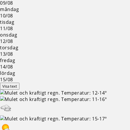
09/08
måndag
10/08
tisdag
11/08
onsdag
12/08
torsdag
13/08
fredag
14/08
lördag
15/08
Visa text