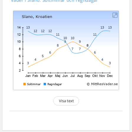
Väder i Slano: Soltimmar och regndagar
Visa text