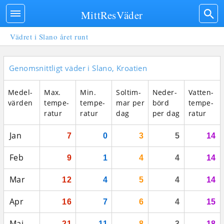
MittResVäder
Vädret i Slano året runt
Genomsnittligt väder i Slano, Kroatien
Medel­
Max.
Min.
Sol­tim­
Neder­
Vatten­
vär­den
tempe­
tempe­
mar per
börd
tempe­
ratur
ratur
dag
per dag
ratur
Jan
7
0
3
5
14
Feb
9
1
4
4
14
Mar
12
4
5
4
14
Apr
16
7
6
4
15
Maj
21
11
8
3
18