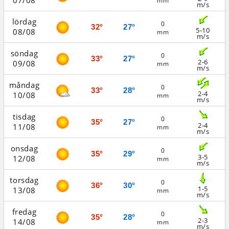
07/08
mm
m/s
lördag
0
32°
27°
5-10
08/08
mm
m/s
söndag
0
33°
27°
2-6
09/08
mm
m/s
måndag
0
33°
28°
2-4
10/08
mm
m/s
tisdag
0
35°
27°
2-4
11/08
mm
m/s
onsdag
0
35°
29°
3-5
12/08
mm
m/s
torsdag
0
36°
30°
1-5
13/08
mm
m/s
fredag
0
35°
28°
2-3
14/08
mm
m/s