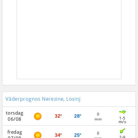
Väderprognos Nerezine, Losinj
torsdag
0
32°
28°
1-5
06/08
mm
m/s
fredag
0
34°
25°
2-9