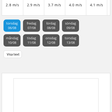
2.8 m/s
2.9 m/s
3.7 m/s
4.0 m/s
4.1 m/s
torsdag
fredag
lördag
söndag
06/08
07/08
08/08
09/08
måndag
tisdag
onsdag
torsdag
10/08
11/08
12/08
13/08
Visa text