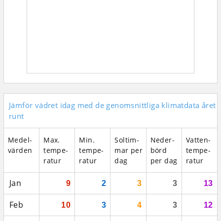
Jämför vädret idag med de genomsnittliga klimatdata året
runt
Medel­
Max.
Min.
Sol­tim­
Neder­
Vatten­
vär­den
tempe­
tempe­
mar per
börd
tempe­
ratur
ratur
dag
per dag
ratur
Jan
9
2
3
3
13
Feb
10
3
4
3
12