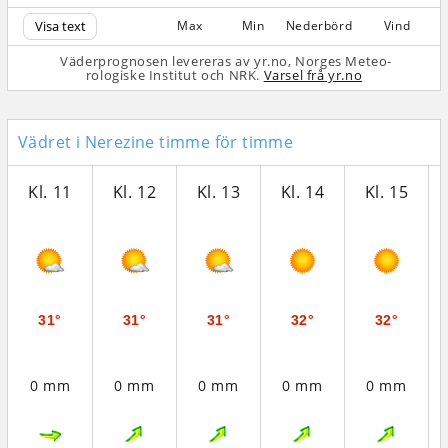
Visa text
Max
Min
Nederbörd
Vind
Väderprognosen levereras av yr.no, Norges Meteo­
rologiske Institut och NRK.
Varsel frå yr.no
Vädret i Nerezine timme för timme
Kl. 11
Kl. 12
Kl. 13
Kl. 14
Kl. 15
31°
31°
31°
32°
32°
0 mm
0 mm
0 mm
0 mm
0 mm