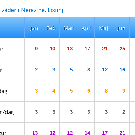
 väder i Nerezine, Losinj
Jan
Feb
Mar
Apr
Maj
Jun
ur
9
10
13
17
21
25
r
2
3
5
8
12
16
dag
3
4
5
6
8
9
m/dag
3
3
3
3
3
2
tur
13
12
12
14
17
21