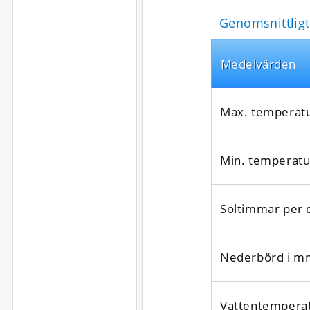
Genomsnittligt
Medel­värden
Max. temperat
Min. temperatu
Soltimmar per 
Nederbörd i m
Vattentempera