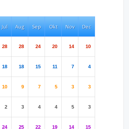
Jul
Aug
Sep
Okt
Nov
Dec
28
28
24
20
14
10
18
18
15
11
7
4
10
9
7
5
3
3
2
3
4
4
5
3
24
25
22
19
14
15