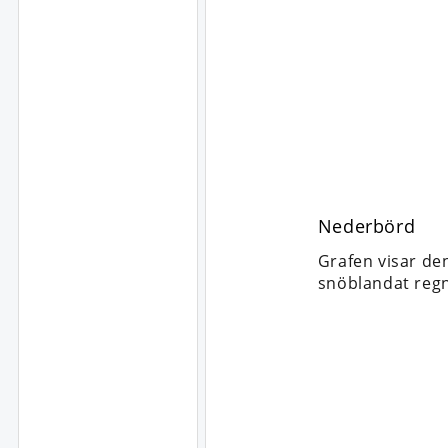
Nederbörd
Grafen visar de
snöblandat regn,