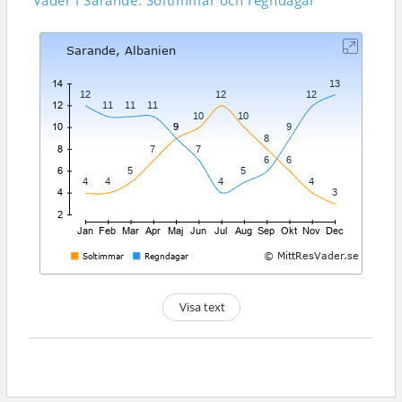
Väder i Sarande: Soltimmar och regndagar
Visa text