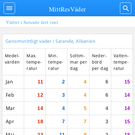
MittResVäder
Vädret i Sarande året runt
Genomsnittligt väder i Sarande, Albanien
Medel­
Max.
Min.
Sol­tim­
Neder­
Vatten­
vär­den
tempe­
tempe­
mar per
börd
tempe­
ratur
ratur
dag
per dag
ratur
Jan
11
2
4
6
15
Feb
12
3
4
6
14
Mar
14
4
5
4
14
Apr
18
7
7
3
15
Maj
23
11
9
2
18