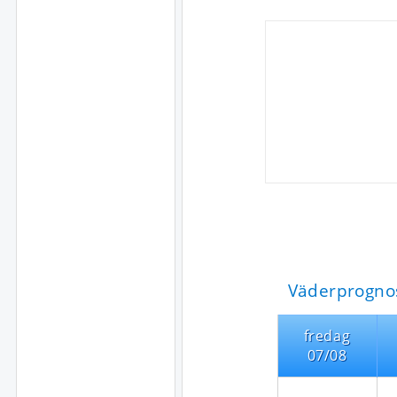
Väderprognos
fredag
07/08