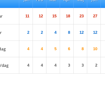
ur
11
12
15
18
23
27
r
2
2
4
8
12
12
dag
4
4
5
6
8
10
/dag
4
4
4
3
3
2