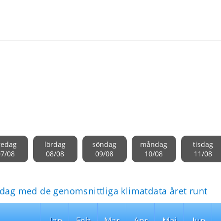
redag
lördag
söndag
måndag
tisdag
07/08
08/08
09/08
10/08
11/08
idag med de genomsnittliga klimatdata året runt
Jan
Feb
Mar
Apr
Maj
Jun