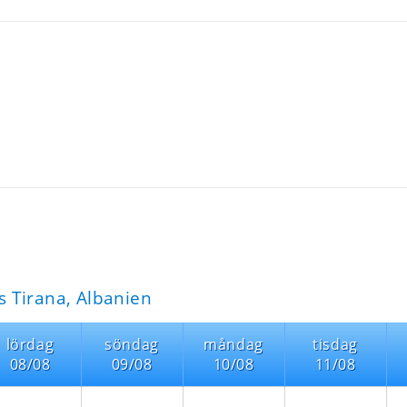
 Tirana, Albanien
lördag
söndag
måndag
tisdag
08/08
09/08
10/08
11/08