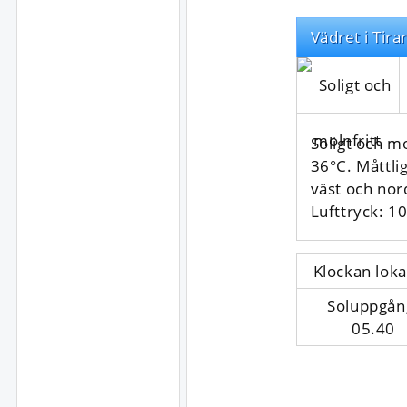
Vädret i Tira
Soligt och m
36°C. Måttli
väst och nor
Lufttryck: 1
Klockan loka
Soluppgån
05.40