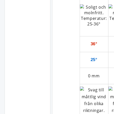
36°
25°
0
mm