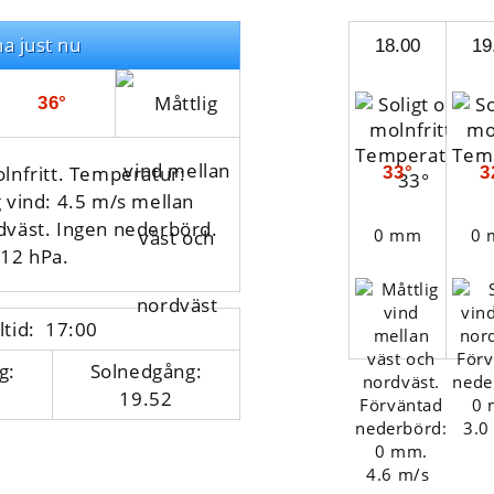
na just nu
18.00
19
36°
olnfritt. Temperatur:
33°
3
g vind: 4.5 m/s mellan
dväst. Ingen nederbörd.
0 mm
0
012 hPa.
ltid: 17:00
g:
Solnedgång:
19.52
3.0
4.6 m/s