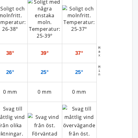
M
a
38°
39°
37°
x
M
i
26°
25°
25°
n
0
mm
0
mm
0
mm