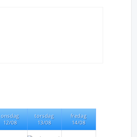
onsdag
torsdag
fredag
12/08
13/08
14/08