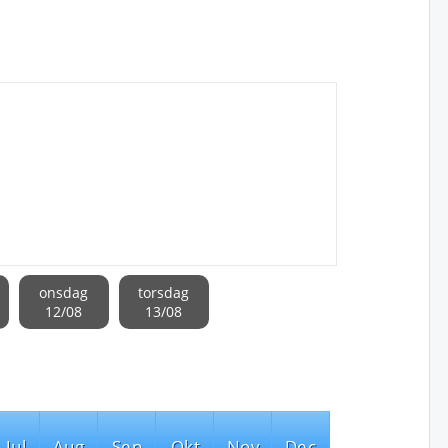
onsdag
torsdag
12/08
13/08
Jul
Aug
Sep
Okt
Nov
Dec