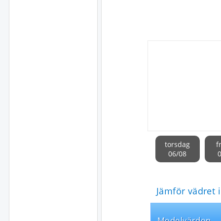
torsdag
f
06/08
Jämför vädret 
Medel­värden