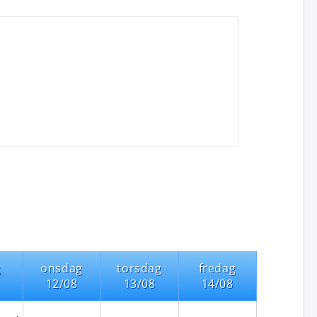
g
onsdag
torsdag
fredag
12/08
13/08
14/08