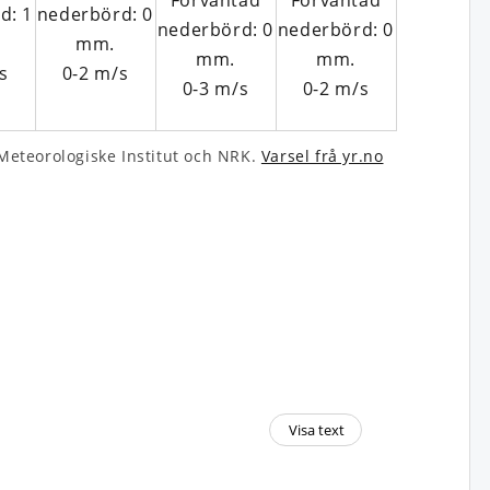
s
0-2
m/s
0-3
m/s
0-2
m/s
eteo­rologiske Institut och NRK.
Varsel frå yr.no
Visa text