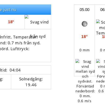
e just nu
05.00
06
18°
lnfritt. Temperatur:
18°
1
ind: 0.7 m/s från syd.
börd.
Lufttryck:
0 mm
0
ltid: 04:04
g:
Solnedgång:
19.46
0.6
0.6 m/s