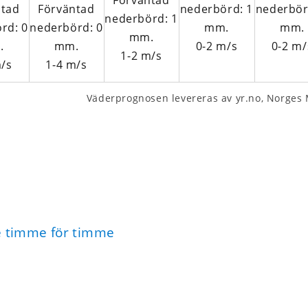
0-2
m/s
0-2
m/
1-2
m/s
/s
1-4
m/s
Väderprognosen levereras av yr.no, Norges M
e timme för timme