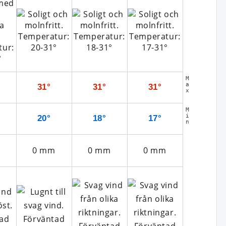
M
a
31°
31°
31°
x
M
i
20°
18°
17°
n
0
mm
0
mm
0
mm