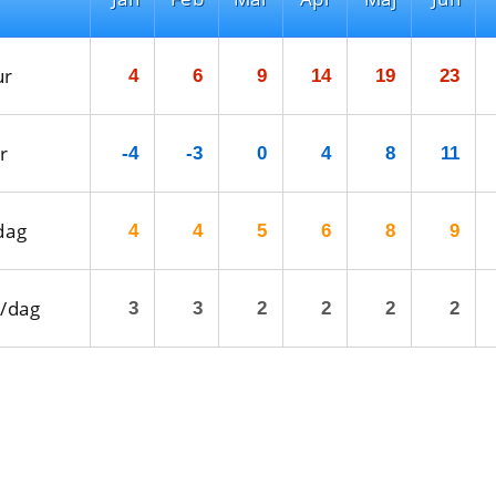
ur
4
6
9
14
19
23
r
-4
-3
0
4
8
11
dag
4
4
5
6
8
9
/dag
3
3
2
2
2
2