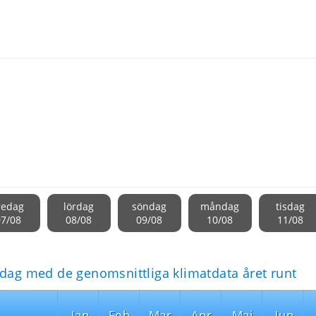
redag
lördag
söndag
måndag
tisdag
07/08
08/08
09/08
10/08
11/08
idag med de genomsnittliga klimatdata året runt
Jan
Feb
Mar
Apr
Maj
Jun