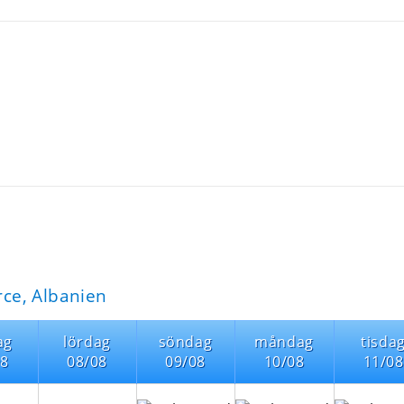
ce, Albanien
ag
lördag
söndag
måndag
tisda
08
08/08
09/08
10/08
11/08