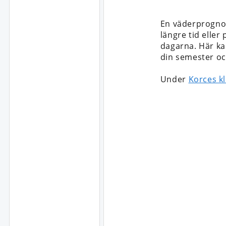
En väderprognos
längre tid eller
dagarna. Här kan
din semester oc
Under
Korces k