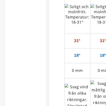
31°
31
18°
18
0
mm
0
m