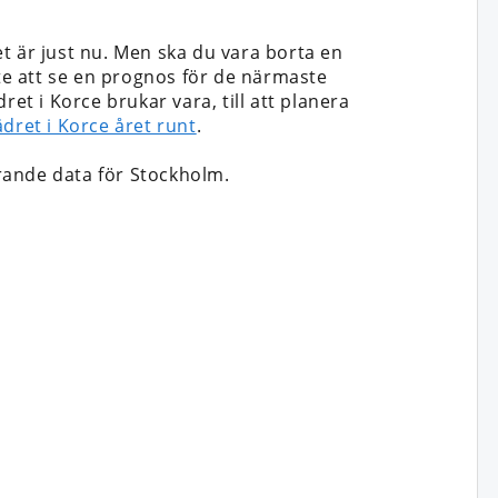
t är just nu. Men ska du vara borta en
 inte att se en prognos för de närmaste
et i Korce brukar vara, till att planera
ädret i Korce året runt
.
ande data för Stockholm.