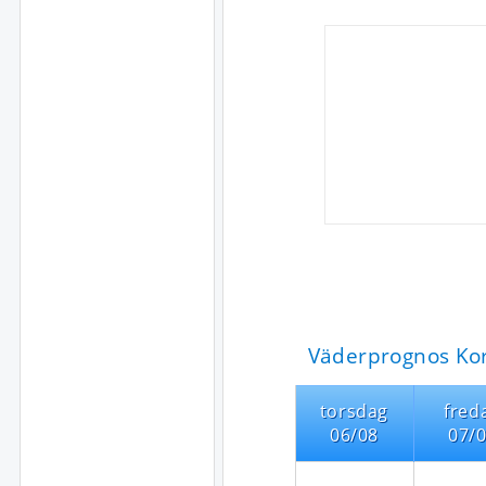
Väderprognos Kor
torsdag
fred
06/08
07/