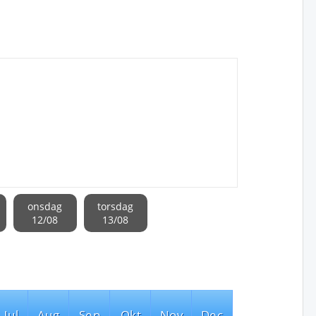
onsdag
torsdag
12/08
13/08
Jul
Aug
Sep
Okt
Nov
Dec