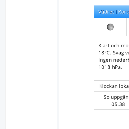
Vädret i Korc
Klart och mo
18°C. Svag v
Ingen neder
1018 hPa.
Klockan loka
Soluppgån
05.38