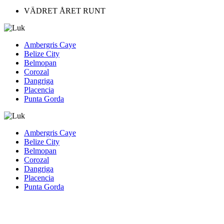
VÄDRET ÅRET RUNT
Ambergris Caye
Belize City
Belmopan
Corozal
Dangriga
Placencia
Punta Gorda
Ambergris Caye
Belize City
Belmopan
Corozal
Dangriga
Placencia
Punta Gorda