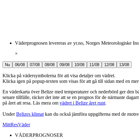
Väderprognosen levereras av yr.no, Norges Meteorologiske Ins
×
Nu
06/08
07/08
08/08
09/08
10/08
11/08
12/08
13/08
Klicka på vädersymbolerna för att visa detaljer om vädret.
Klicka igen på popup-texten som visas för att gå till sidan med en me
En väderkarta över Belize med temperaturer och nederbörd ger den bäst
senare tillfälle, räcker det inte att se en prognos för de närmaste dagar
på året att resa. Läs mera om
vädret i Belize året runt
.
Under
Belizes klimat
kan du också jämföra uppgifterna med de motsv
MittResVäder
VÄDERPROGNOSER