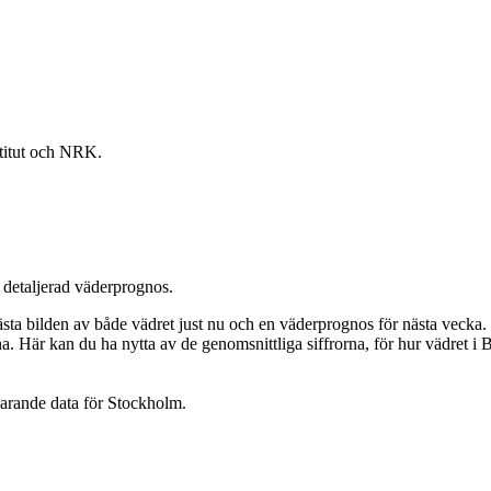
titut och NRK.
r detaljerad väderprognos.
a bilden av både vädret just nu och en väderprognos för nästa vecka. Men
na. Här kan du ha nytta av de genomsnittliga siffrorna, för hur vädret i Be
arande data för Stockholm.