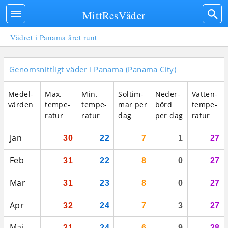
MittResVäder
Vädret i Panama året runt
Genomsnittligt väder i Panama (Panama City)
Medel­
Max.
Min.
Sol­tim­
Neder­
Vatten­
vär­den
tempe­
tempe­
mar per
börd
tempe­
ratur
ratur
dag
per dag
ratur
Jan
30
22
7
1
27
Feb
31
22
8
0
27
Mar
31
23
8
0
27
Apr
32
24
7
3
27
Maj
31
24
6
9
28