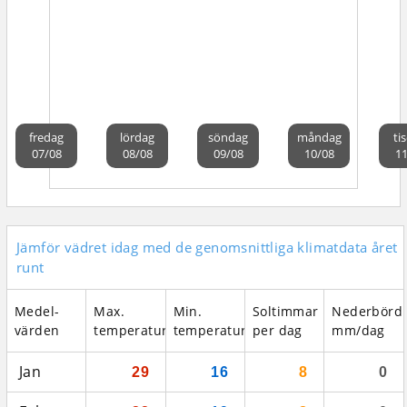
fredag
lördag
söndag
måndag
ti
07/08
08/08
09/08
10/08
11
Jämför vädret idag med de genomsnittliga klimatdata året
runt
Medel­
Max.
Min.
Soltimmar
Nederbörd
värden
temperatur
temperatur
per dag
mm/dag
Jan
29
16
8
0