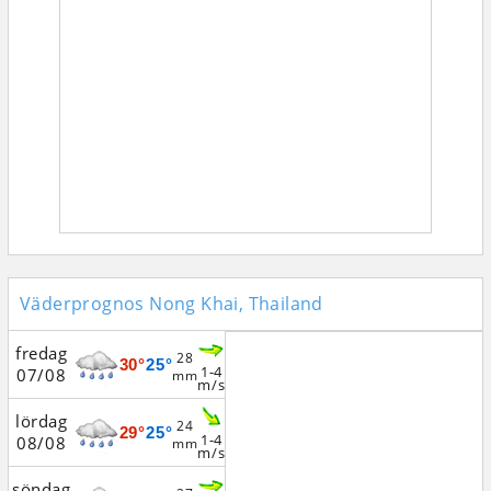
Väderprognos Nong Khai, Thailand
fredag
28
30°
25°
1-4
07/08
mm
m/s
lördag
24
29°
25°
1-4
08/08
mm
m/s
söndag