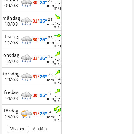
27
30°
24°
1-5
09/08
mm
m/s
måndag
21
31°
25°
1-3
10/08
mm
m/s
tisdag
23
30°
25°
1-2
11/08
mm
m/s
onsdag
12
31°
26°
1-4
12/08
mm
m/s
torsdag
23
31°
26°
1-4
13/08
mm
m/s
fredag
7
30°
25°
1-5
14/08
mm
m/s
lördag
4
31°
25°
1-5
15/08
mm
m/s
Visa text
Max
Min