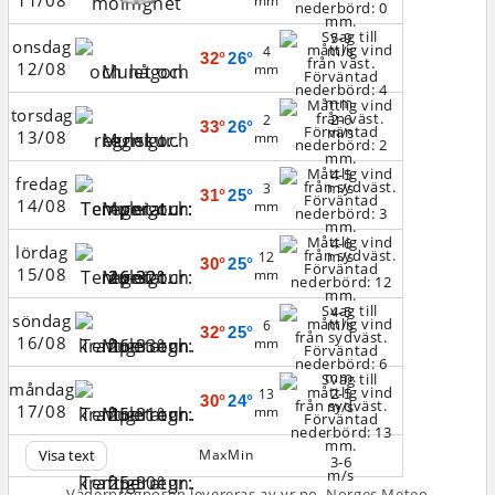
11/08
mm
5-9
onsdag
m/s
4
32°
26°
12/08
mm
torsdag
2-6
2
33°
26°
m/s
13/08
mm
4-5
fredag
m/s
3
31°
25°
14/08
mm
4-6
lördag
m/s
12
30°
25°
15/08
mm
4-5
söndag
m/s
6
32°
25°
16/08
mm
måndag
2-5
13
30°
24°
m/s
17/08
mm
Visa text
Max
Min
3-6
m/s
Väderprognosen levereras av yr.no, Norges Meteo­