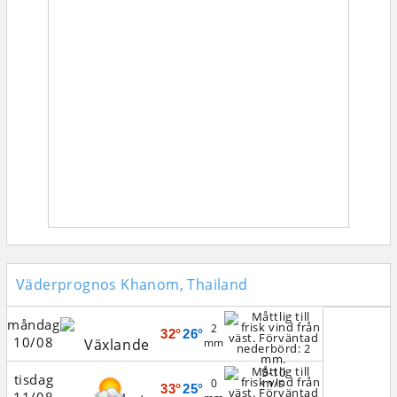
Väderprognos Khanom, Thailand
måndag
2
32°
26°
10/08
mm
5-10
tisdag
m/s
0
33°
25°