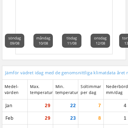
söndag
måndag
tisdag
onsdag
tor
09/08
10/08
11/08
12/08
13
Jämför vädret idag med de genomsnittliga klimatdata året 
Medel­
Max.
Min.
Soltimmar
Nederbör
värden
temperatur
temperatur
per dag
mm/dag
Jan
29
22
7
4
Feb
29
23
8
1