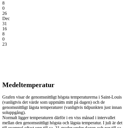
8
0
26
Dec
31
16
8
0
23
Medeltemperatur
Grafen visar de genomsnittligt högsta temperaturerna i Saint-Louis
(vanligtvis det värde som uppmätts mitt på dagen) och de
genomsnittligt lägsta temperaturer (vanligtvis tidpunkten just innan
soluppgång).
Normalt ligger temperaturen därför i en viss månad i intervallet
mellan den genomsnittligt högsta och lägsta temperatur. I juli är det
till exempel oftast upp till ca. 31 grader under dagen och ner till ca.