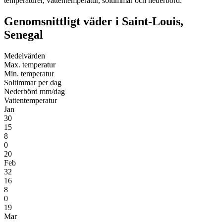
temperaturer, vattentemperatur, soltimmar och nederbörd.
Genomsnittligt väder i Saint-Louis,
Senegal
Medel­värden
Max. temperatur
Min. temperatur
Soltimmar per dag
Nederbörd mm/dag
Vatten­temperatur
Jan
30
15
8
0
20
Feb
32
16
8
0
19
Mar