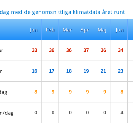
idag med de genomsnittliga klimatdata året runt
Jan
Feb
Mar
Apr
Maj
Jun
ur
33
36
36
37
36
34
r
16
17
18
19
21
23
dag
8
9
9
9
9
8
m/dag
0
0
0
0
0
4