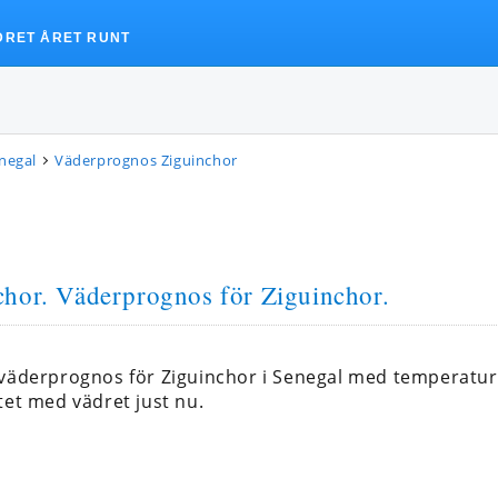
DRET ÅRET RUNT
negal
Väderprognos Ziguinchor
chor
. Väderprognos för Ziguinchor.
 väderprognos för Ziguinchor i Senegal med temperatu
tet med vädret just nu.