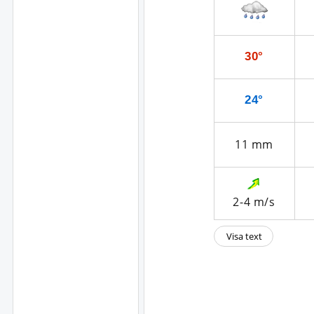
30°
24°
11
mm
2-4
m/s
Visa text