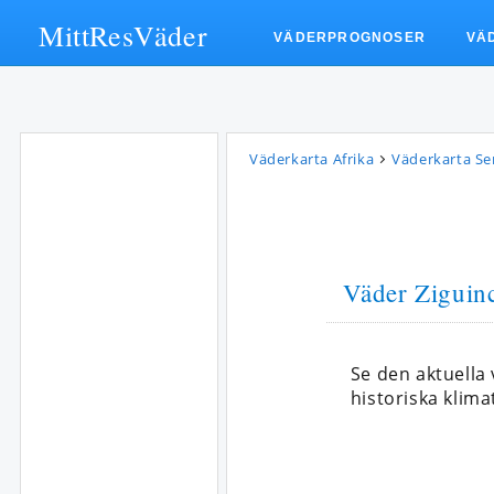
MittResVäder
VÄDERPROGNOSER
VÄ
Väderkarta Afrika
Väderkarta Se
Väder Ziguin
Se den aktuella
historiska klima