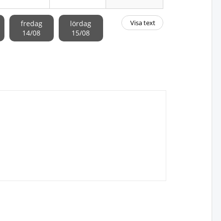
Visa text
fredag
lördag
14/08
15/08