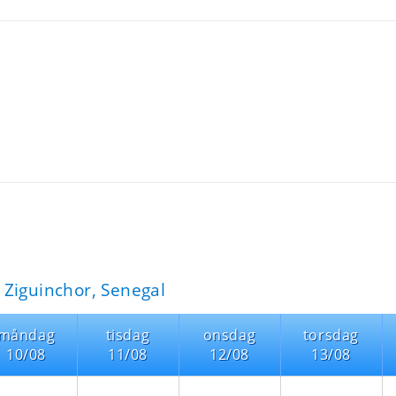
Ziguinchor, Senegal
måndag
tisdag
onsdag
torsdag
10/08
11/08
12/08
13/08