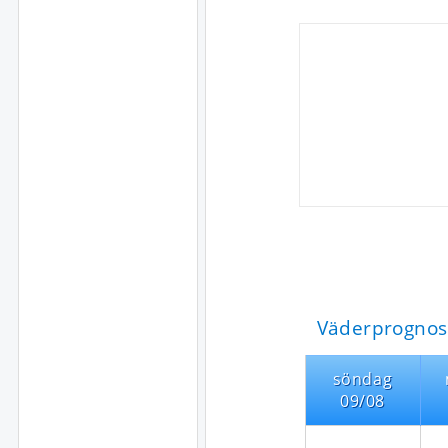
Väderprognos 
söndag
09/08