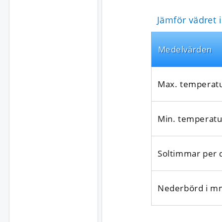
Jämför vädret 
Medel­värden
Max. temperat
Min. temperatu
Soltimmar per 
Nederbörd i m