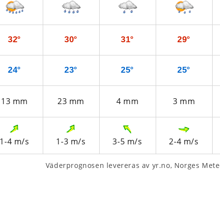
32°
30°
31°
29°
24°
23°
25°
25°
13
mm
23
mm
4
mm
3
mm
1-4
m/s
1-3
m/s
3-5
m/s
2-4
m/s
Väderprognosen levereras av yr.no, Norges Meteo