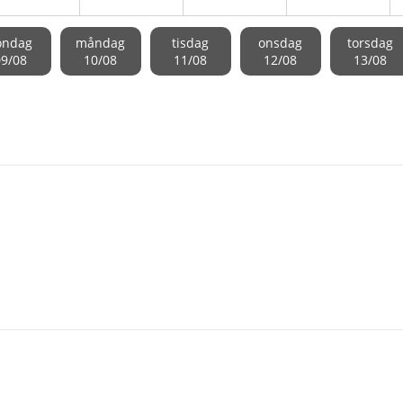
öndag
måndag
tisdag
onsdag
torsdag
09/08
10/08
11/08
12/08
13/08