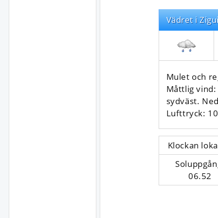
Vädret i Zigu
Mulet och re
Måttlig vind
sydväst. Ne
Lufttryck: 1
Klockan loka
Soluppgån
06.52