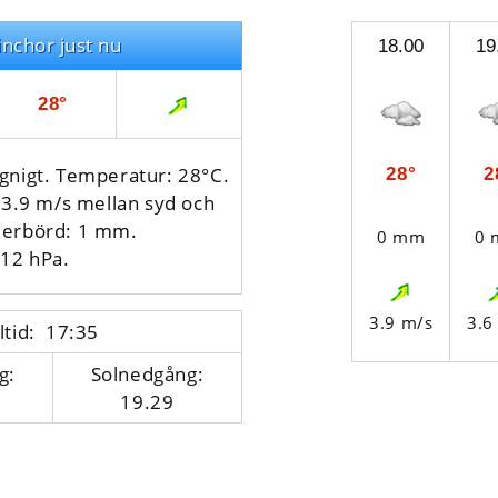
inchor just nu
18.00
19
28°
gnigt. Temperatur: 28°C.
28°
2
: 3.9 m/s mellan syd och
derbörd: 1 mm.
0 mm
0
012 hPa.
3.9 m/s
3.6
ltid: 17:35
g:
Solnedgång:
19.29