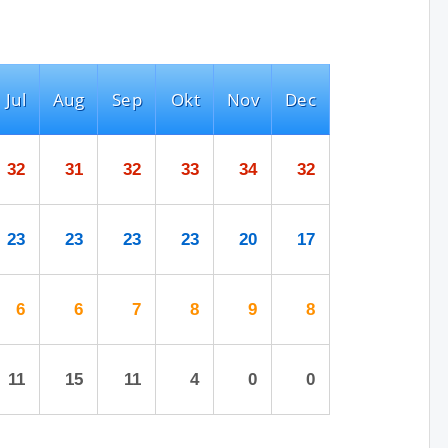
Jul
Aug
Sep
Okt
Nov
Dec
32
31
32
33
34
32
23
23
23
23
20
17
6
6
7
8
9
8
11
15
11
4
0
0