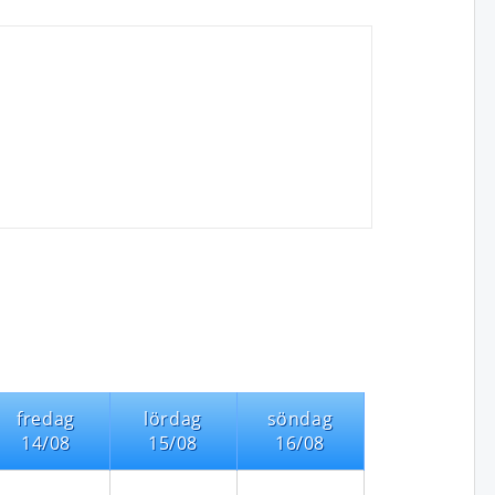
fredag
lördag
söndag
14/08
15/08
16/08