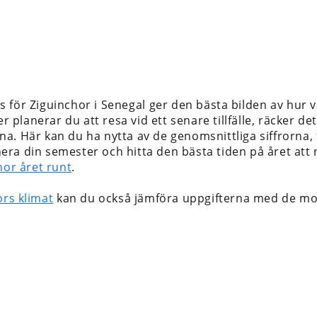
 för Ziguinchor i Senegal
ger den bästa bilden av hur v
er planerar du att resa vid ett senare tillfälle, räcker d
a. Här kan du ha nytta av de genomsnittliga siffrorna, 
lanera din semester och hitta den bästa tiden på året at
hor året runt
.
ors klimat
kan du också jämföra uppgifterna med de mo