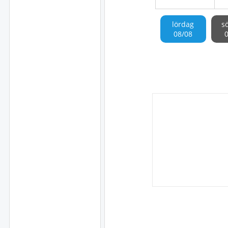
lördag
s
08/08