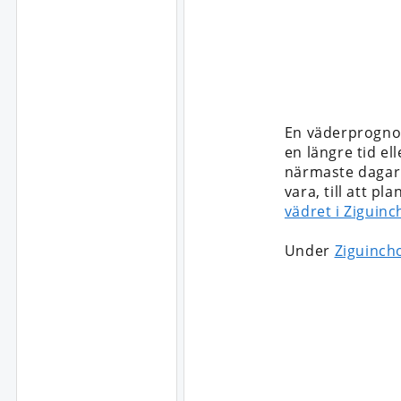
En väderprognos
en längre tid ell
närmaste dagarn
vara, till att p
vädret i Ziguinc
Under
Ziguinch