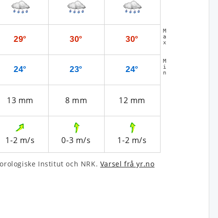
M
a
29°
30°
30°
x
M
i
24°
23°
24°
n
13
mm
8
mm
12
mm
1-2
m/s
0-3
m/s
1-2
m/s
­rologiske Institut och NRK.
Varsel frå yr.no