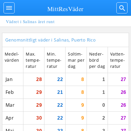
MittResVäder
Vädret i Salinas året runt
Genomsnittligt väder i Salinas, Puerto Rico
Medel­
Max.
Min.
Sol­tim­
Neder­
Vatten­
vär­den
tempe­
tempe­
mar per
börd
tempe­
ratur
ratur
dag
per dag
ratur
Jan
28
22
8
1
27
Feb
29
21
8
1
26
Mar
29
22
9
0
26
Apr
30
22
9
2
27
Maj
30
23
8
3
27