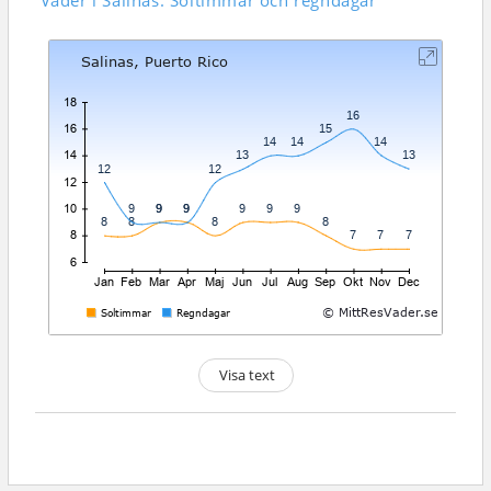
Väder i Salinas: Soltimmar och regndagar
Visa text