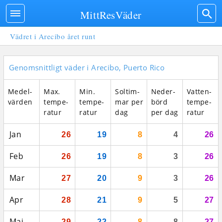
MittResVäder
Vädret i Arecibo året runt
Genomsnittligt väder i Arecibo, Puerto Rico
Medel­
Max.
Min.
Sol­tim­
Neder­
Vatten­
vär­den
tempe­
tempe­
mar per
börd
tempe­
ratur
ratur
dag
per dag
ratur
Jan
26
19
8
4
26
Feb
26
19
8
3
26
Mar
27
20
9
3
26
Apr
28
21
9
5
27
Maj
29
22
8
8
27