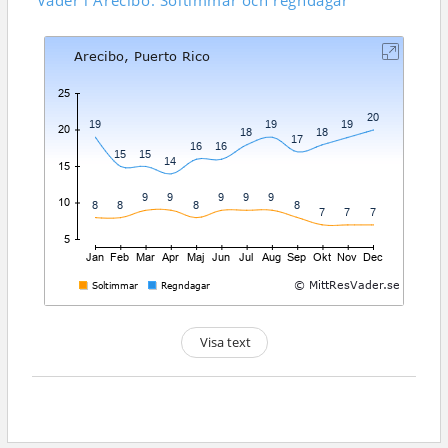
Väder i Arecibo: Soltimmar och regndagar
Visa text