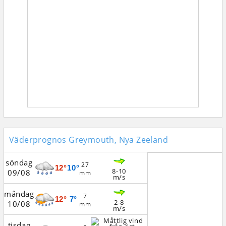
Väderprognos Greymouth, Nya Zeeland
söndag
27
12°
10°
8-10
09/08
mm
m/s
måndag
7
12°
7°
2-8
10/08
mm
m/s
tisdag