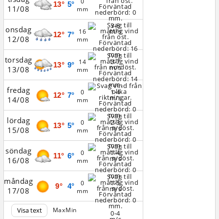
0
13°
5°
11/08
mm
3-8
onsdag
m/s
16
12°
7°
12/08
mm
torsdag
3-7
14
13°
9°
m/s
13/08
mm
fredag
1-4
0
12°
7°
m/s
14/08
mm
lördag
2-3
0
13°
5°
m/s
15/08
mm
söndag
1-4
0
11°
6°
m/s
16/08
mm
måndag
1-5
0
9°
4°
m/s
17/08
mm
Visa text
Max
Min
0-4