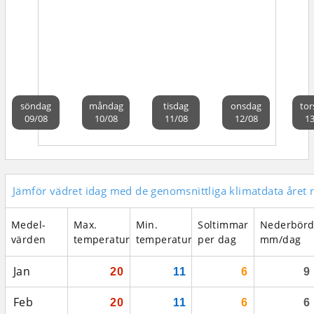
söndag
måndag
tisdag
onsdag
tor
09/08
10/08
11/08
12/08
13
Jämför vädret idag med de genomsnittliga klimatdata året 
Medel­
Max.
Min.
Soltimmar
Nederbör
värden
temperatur
temperatur
per dag
mm/dag
Jan
20
11
6
9
Feb
20
11
6
6